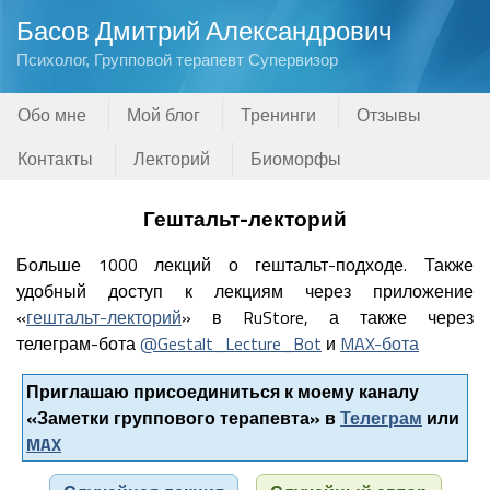
Басов Дмитрий Александрович
Психолог, Групповой терапевт Супервизор
Обо мне
Мой блог
Тренинги
Отзывы
Контакты
Лекторий
Биоморфы
Гештальт-лекторий
Больше 1000 лекций о гештальт-подходе. Также
удобный доступ к лекциям через приложение
«
гештальт-лекторий
» в RuStore, а также через
телеграм-бота
@Gestalt_Lecture_Bot
и
MAX-бота
Приглашаю присоединиться к моему каналу
«Заметки группового терапевта» в
Телеграм
или
MAX