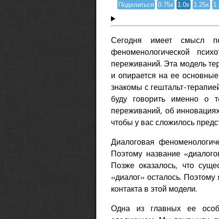
Поделиться
0.75x
1.0x
1.25x
1
Сегодня имеет смысл по
феноменологической псих
переживаний. Эта модель те
и опирается на ее основные
знакомы с гештальт-терапией:
буду говорить именно о т
переживаний, об инновациях
чтобы у вас сложилось предс
Диалоговая феноменологиче
Поэтому название «диалого
Позже оказалось, что суще
«диалог» осталось. Поэтому
контакта в этой модели.
Одна из главных ее особе