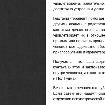
удовлетворены; желательно
достаточно устроена и уютна.
Гештальт-терапевт помогает 
другими людьми: с родственн
контактах делает его счаст
удовлетворяет их в отноше
прямым или не очень прямым
человек мог адекватно обр
приспособление и удовлетвор
Получается, что наша зада
контакт. В этом и заключает
внутри человека, а в контакт
и Пол Гудман.
Без контакта человек как су
Если затем его найдут, ск
отделении психиатрической к