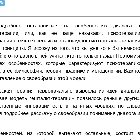
.5x
дробнее остановиться на особенностях диалога 
отерапии, или, как ее чаще называют, психотерапи
рапии является ветвью и разновидностью гештальт-терапи
 принципы. Я исхожу из того, что вы уже хотя бы немног
 кто-то давно в ней учится, кто-то только начал. Поэтому 
ех особенностях, которые характеризуют психотерапи
 в ее философии, теории, практике и методологии. Важно
тавление о своеобразии этой модели.
ская терапия первоначально выросла из идеи диалога
вая модель гештальт-терапии» появилось раньше других
ственные инновации есть и на иных уровнях, но слов
 я подробнее расскажу о своеобразии понимания диалога 
нностей, из которой вытекают остальные, состоит 