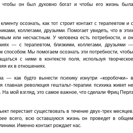
, чтобы он был духовно богат и чтобы его жизнь был
клиенту осознать, как тот строит контакт с терапевтом и 
иками, коллегами, друзьями. Помогает увидеть, что в эти
ливым или несчастным. У человека есть потребности, и о
ниях — с терапевтом, близкими, коллегами, друзьями 
 способом. Мы помогаем осознать эти потребности, чтоб
ащаться с ними в контексте поля, используя творческо
яя их в отношениях.
ча — как будто вынести психику изнутри «коробочки» 
ся главная революция гештальт-терапии: психика живет н
е. На мой взгляд, это самое важное, что сделали Фриц Перл
бъект перестает существовать в течение двух-трех месяцев
орее всего, всю оставшуюся жизнь он проведет в обще
линики. Именно контакт рождает нас.