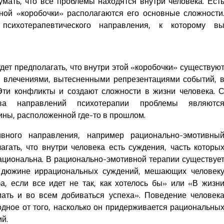
ать, что все проблемы находятся внутри человека. Ест
вной «коробочки» располагаются его основные сложности
сихотерапевтического направления, к которому в
дет предполагать, что внутри этой «коробочки» существую
 влечениями, вытесненными репрезентациями событий, 
Эти конфликты и создают сложности в жизни человека. 
ва направлений психотерапии проблемы являютс
ины, расположенной где-то в прошлом.
вного направления, например рационально-эмотивны
агать, что внутри человека есть суждения, часть которы
ациональна. В рационально-эмотивной терапии существуе
 дюжине иррациональных суждений, мешающих человек
а, если все идет не так, как хотелось бы» или «В жизн
мать и во всем добиваться успеха». Поведение человек
одное от того, насколько он придерживается рациональны
й.