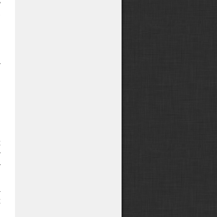
ь
.
ы
т
в
С
я
й
х
т
у
и
а
х