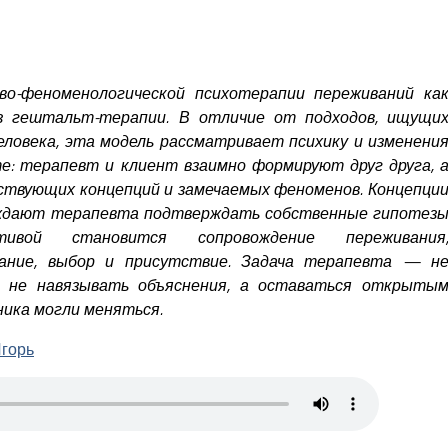
во-феноменологической психотерапии переживаний ка
з гештальт-терапии. В отличие от подходов, ищущи
еловека, эта модель рассматривает психику и изменени
е: терапевт и клиент взаимно формируют друг друга, 
ствующих концепций и замечаемых феноменов. Концепци
ждают терапевта подтверждать собственные гипотез
ивой становится сопровождение переживания
вание, выбор и присутствие. Задача терапевта — н
и не навязывать объяснения, а оставаться открыты
ника могли меняться.
Игорь