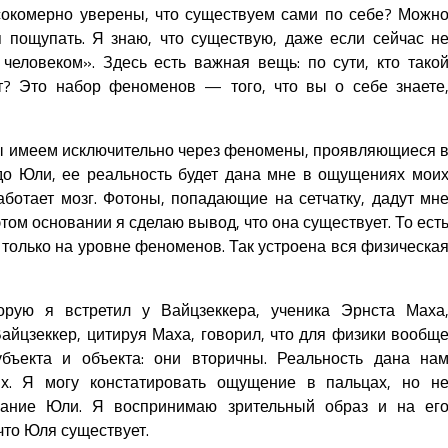
сокомерно уверены, что существуем сами по себе? Можн
я пощупать. Я знаю, что существую, даже если сейчас н
 человеком». Здесь есть важная вещь: по сути, кто тако
нт? Это набор феноменов — того, что вы о себе знаете
мы имеем исключительно через феномены, проявляющиеся 
 до Юли, ее реальность будет дана мне в ощущениях мои
аботает мозг. Фотоны, попадающие на сетчатку, дадут мн
том основании я сделаю вывод, что она существует. То ест
 только на уровне феноменов. Так устроена вся физическа
орую я встретил у Вайцзеккера, ученика Эрнста Маха
Вайцзеккер, цитируя Маха, говорил, что для физики вообщ
бъекта и объекта: они вторичны. Реальность дана на
х. Я могу констатировать ощущение в пальцах, но н
вание Юли. Я воспринимаю зрительный образ и на ег
что Юля существует.