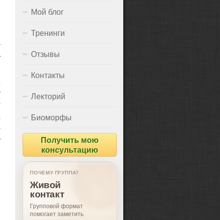
Мой блог
Тренинги
к
Отзывы
х
я
Контакты
а
и
Лекторий
ы
,
Биоморфы
е
м
Получить мою
консультацию
ПОЧЕМУ ГРУППА?
Живой
контакт
Групповой формат
помогает заметить