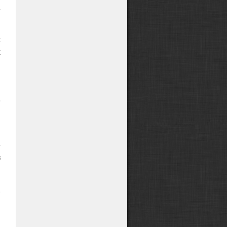
а
с
х
н
—
ы
е
в
е
з
.
м