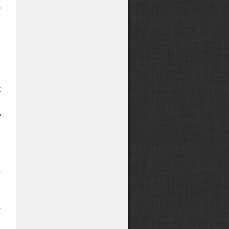
о
е
й
,
в
х
е
ь
я
,
е
м
е
о