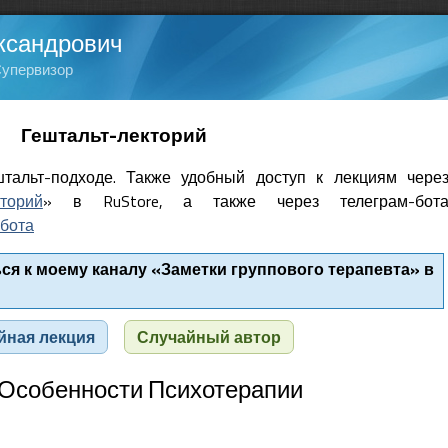
ксандрович
Супервизор
Гештальт-лекторий
тальт-подходе. Также удобный доступ к лекциям чере
кторий
» в RuStore, а также через телеграм-бот
бота
я к моему каналу «Заметки группового терапевта» в
йная лекция
Случайный автор
. Особенности Психотерапии