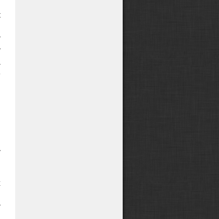
к
м
т
у
а
е
и
я
,
,
у
х
м
т
,