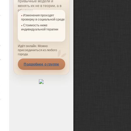
привычные модели и
менять их не в теории, а в
общении.
Изменения проходят
проверку в социальной среде
в
Стоимость ниже
индивидуальной терапии
и
и
о
Идёт онлайн. Можно
присоединиться из любого
я
города.
ю
Подробнее о группе
,
.
.
о
и
в