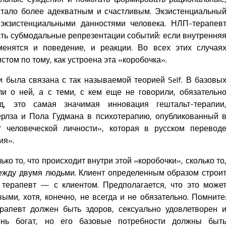
стало более адекватным и счастливым. Экзистенциальны
 экзистенциальными данностями человека. НЛП-терапев
ь субмодальные репрезентации событий: если внутрення
зменятся и поведение, и реакции. Во всех этих случая
том по тому, как устроена эта «коробочка».
 была связана с так называемой теорией Self. В базовы
и о ней, а с теми, с кем еще не говорили, обязательн
д, это самая значимая инновация гештальт-терапии
рлза и Пола Гудмана в психотерапию, опубликованный 
 человеческой личности», которая в русском перевод
ия».
ько то, что происходит внутри этой «коробочки», сколько то
между двумя людьми. Клиент определенным образом строи
 терапевт — с клиентом. Предполагается, что это може
ыми, хотя, конечно, не всегда и не обязательно. Помните
апевт должен быть здоров, сексуально удовлетворен 
ень богат, но его базовые потребности должны быт