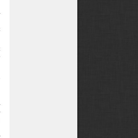
й
т
я
х
х
о
,
в
е
,
т
т
:
и
ь