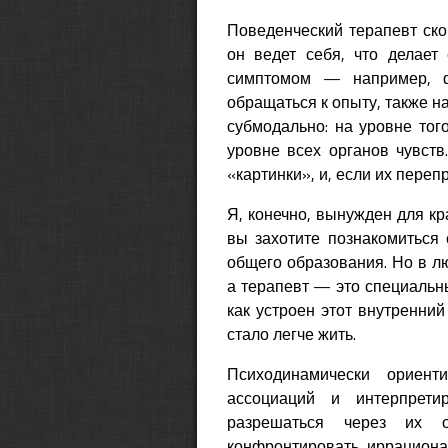
Поведенческий терапевт ско
он ведет себя, что делает
симптомом — например, ф
обращаться к опыту, также н
субмодально: на уровне того
уровне всех органов чувств
«картинки», и, если их пере
Я, конечно, вынужден для кр
вы захотите познакомиться 
общего образования. Но в л
а терапевт — это специальны
как устроен этот внутренний
стало легче жить.
Психодинамически ориент
ассоциаций и интерпрети
разрешаться через их ос
конфронтировать иррациона