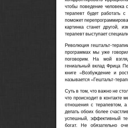
чтобы поведение человека 
терапевт будет работать с
поможет перепрограммироват
картинка станет другой, и
терапевт выступает специалис
Революция гештальт-терапии
программах мы уже говорил
поговорим. На мой взгля
гениальный вклад Фрица Пе
книге «Возбуждение и рост
называется «Гештальт-терап
Суть в том, что важно не стол
что происходит в контакте 
отношения с терапевтом, а
делать обоих более счастлив
успешный, эффективный тер
богат. Не обязательно оч