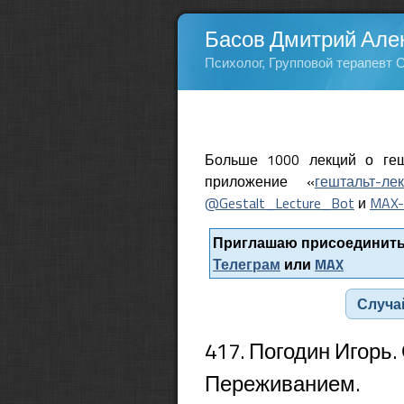
Басов Дмитрий Але
Психолог, Групповой терапевт 
Больше 1000 лекций о геш
приложение «
гештальт-ле
@Gestalt_Lecture_Bot
и
MAX-
Приглашаю присоединитьс
Телеграм
или
MAX
Случа
417. Погодин Игорь
Переживанием.