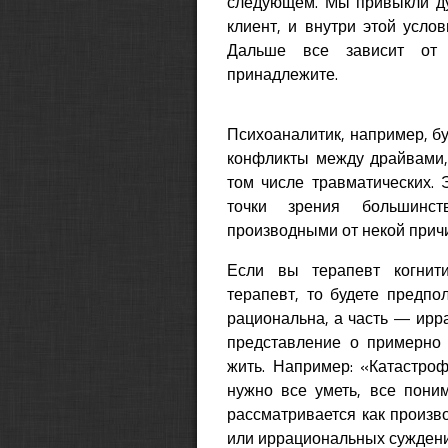
следующем. Мы привыкли дум
клиент, и внутри этой усло
Дальше все зависит от п
принадлежите.
Психоаналитик, например, бу
конфликты между драйвами,
том числе травматических. 
точки зрения большинст
производными от некой прич
Если вы терапевт когнити
терапевт, то будете предпол
рациональна, а часть — ирр
представление о примерно
жить. Например: «Катастроф
нужно все уметь, все пони
рассматривается как произв
или иррациональных суждени