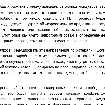
рее обратится к опыту человека на уровне поведения: ка
 его несчастным или заставляет страдать тем или ины
обией, в том числе социальной. НЛП-терапевт буде
аходящемуся внутри этой «коробочки», но представленном
, что человек видит, слышит, обоняет, осязает, то есть н
. Этот опыт как будто запрограммирован в определенны
программировать, изменится и поведение человека.
аткости редуцировать эти направления психотерапии. Есл
с ними подробнее, это имеет смысл сделать хотя бы дл
юбом случае проблема условно находится внутри человека
й человек, который, опираясь на свое направление, знает
 конфликт, и помогает что-то с ним сделать, чтобы клиент
ированный терапевт, поддерживая режим свободны
руя их, будет помогать бессознательным конфликта
ознавание. Рационально-эмотивный терапевт буде
льные суждения и помогать формировать рациональные