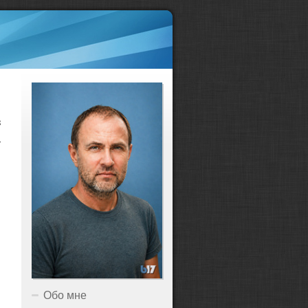
з
а
Обо мне