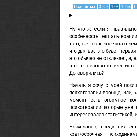
Поделиться
0.75x
1.0x
1.25x
1
Ну что ж, если я правильно
особенность гештальтерапии
того, как я обычно читаю лек
что для вас это будет первая
это обычно не отвлекает, а, 
что-то непонятно или инте
Договорились?
Начать я хочу с моей позиц
психотерапии вообще, или, к
момент есть огромное кол
психотерапии, которые уже, 
интересовался статистикой, 
Безусловно, среди них ест
краткосрочная психодинам