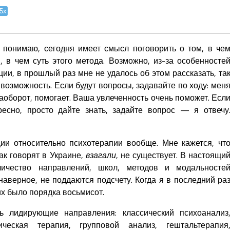
.5x
 понимаю, сегодня имеет смысл поговорить о том, в че
, в чем суть этого метода. Возможно, из-за особенносте
ции, в прошлый раз мне не удалось об этом рассказать, та
 возможность. Если будут вопросы, задавайте по ходу: мен
наоборот, помогает. Ваша увлеченность очень поможет. Есл
ресно, просто дайте знать, задайте вопрос — я отвечу
ии относительно психотерапии вообще. Мне кажется, чт
ак говорят в Украине,
взагали
, не существует. В настоящи
ичество направлений, школ, методов и модальносте
наверное, не поддаются подсчету. Когда я в последний ра
их было порядка восьмисот.
ь лидирующие направления: классический психоанализ
ическая терапия, групповой анализ, гештальтерапия