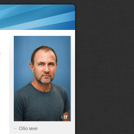
з
а
Обо мне