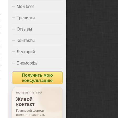
Мой блог
х
Тренинги
и
м
Отзывы
к
ь
Контакты
т
Лекторий
,
с
Биоморфы
в
к
Получить мою
о
консультацию
ПОЧЕМУ ГРУППА?
Живой
контакт
Групповой формат
помогает заметить