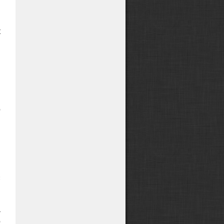
-
и
к
,
и
и
о
и
,
и
:
а
о