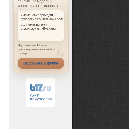
привычные модели и
менять их не в теории, а в
общении.
Изменения проходят
проверку в социальной среде
Стоимость ниже
м
индивидуальной терапии
й
к
Идёт онлайн. Можно
я
присоединиться из любого
города.
и
.
Подробнее о группе
о
й
й
з
,
,