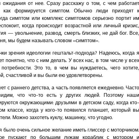
 ожидания от нее. Сразу расскажу о том, с чем работае
, как формируется симптом. Обычно люди приходят 
огда симптом или комплекс симптомов серьезно портит и
беспокоит, когда происходит возрастной или личный кризис
ия — увольнение, развод, смерть близких, не дай бог. Все
дня, мы будем называть словом «симптом».
чки зрения идеологии гештальт-подхода? Надеюсь, когда 
т понятно, что с ним делать. У всех нас, в том числе у все
 потребности. Это то, в чем вы нуждаетесь, чего хотите
й, счастливой и вы были ею удовлетворены.
ет с раннего детства, а часть появляется ежедневно. Част
видим, что что-то есть у других людей. Поэтому наш
руются окружающими: друзьями в детском саду, когда кто
ом классе, когда у кого-то появился планшет, который в
ели. Можно захотеть куклу, машинку, что угодно.
ня было очень сильное желание иметь глиссер с моторчиком
оре пускают по большим лужам кораблик с мотором 