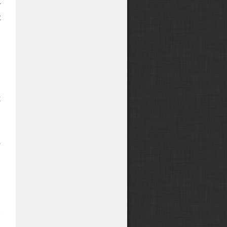
т
к
м
,
,
я
х
,
о
и
-
ы
.
и