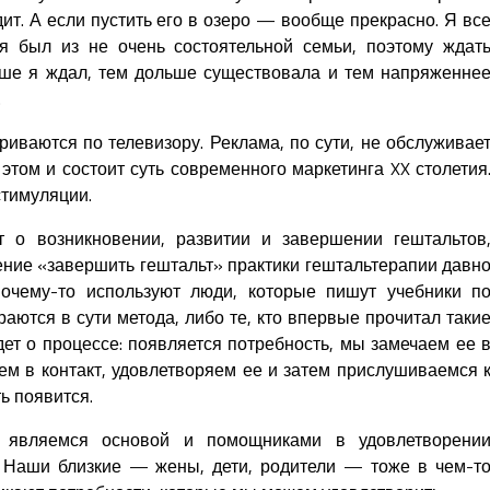
дит. А если пустить его в озеро — вообще прекрасно. Я вс
я был из не очень состоятельной семьи, поэтому ждат
ьше я ждал, тем дольше существовала и тем напряженне
.
иваются по телевизору. Реклама, по сути, не обслуживае
этом и состоит суть современного маркетинга XX столетия
тимуляции.
т о возникновении, развитии и завершении гештальтов
ение «завершить гештальт» практики гештальтерапии давн
почему-то используют люди, которые пишут учебники п
раются в сути метода, либо те, кто впервые прочитал таки
дет о процессе: появляется потребность, мы замечаем ее 
аем в контакт, удовлетворяем ее и затем прислушиваемся 
ь появится.
являемся основой и помощниками в удовлетворени
. Наши близкие — жены, дети, родители — тоже в чем-т