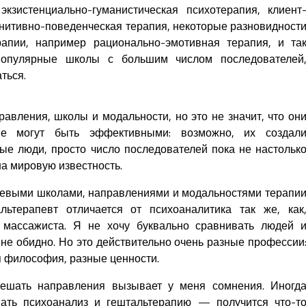
экзистенциально-гуманистическая психотерапия, клиент
гнитивно-поведенческая терапия, некоторые разновидност
рапии, например рационально-эмотивная терапия, и та
популярные школы с большим числом последователей
ться.
авления, школы и модальности, но это не значит, что он
е могут быть эффективными: возможно, их создал
ые люди, просто число последователей пока не настольк
на мировую известность.
чевыми школами, направлениями и модальностями терапи
ьтерапевт отличается от психоаналитика так же, как
 массажиста. Я не хочу буквально сравнивать людей 
не обидно. Но это действительно очень разные профессии
я философия, разные ценности.
ешать направления вызывает у меня сомнения. Иногд
шать психоанализ и гештальтерапию — получится что-т