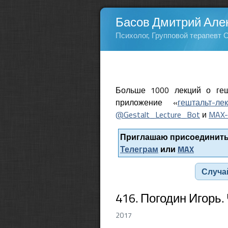
Басов Дмитрий Але
Психолог, Групповой терапевт 
Больше 1000 лекций о геш
приложение «
гештальт-ле
@Gestalt_Lecture_Bot
и
MAX-
Приглашаю присоединитьс
Телеграм
или
MAX
Случа
416. Погодин Игорь.
2017