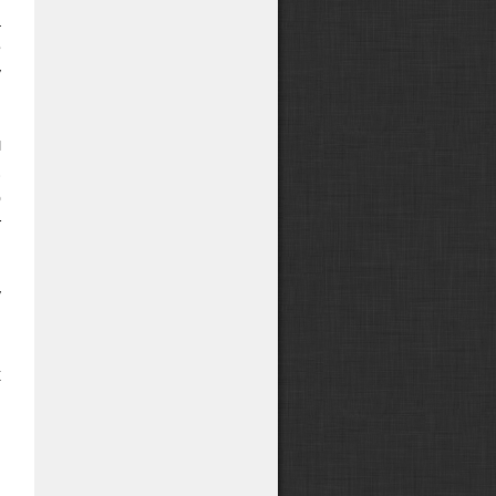
а
е
у
л
.
о
т
у
в
й
х
м
и