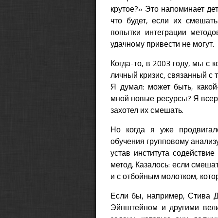
крутое?» Это напоминает детс
что будет, если их смешать
попытки интеграции методо
удачному привести не могут.
Когда-то, в 2003 году, мы с 
личный кризис, связанный с т
Я думал: может быть, какой
мной новые ресурсы? Я всерь
захотел их смешать.
Но когда я уже продвигал
обучения групповому анализу
устав института содействие
метод. Казалось: если смешат
и с отбойным молотком, кото
Если бы, например, Стива 
Эйнштейном и другими вели