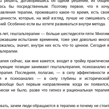
ны решить, договорившись об одном решении, их обще
лось бы посредственным. Поэтому первое, что я хоч
равления терапии, прожившего какое-то время, есть сво
енности, которые, на мой взгляд, лучше не смешивать 
ий. Особенно если вы хотите развиваться внутри метода.
а лет, гештальтерапии — больше шестидесяти пяти. Многи
ржавшим испытание временем, тоже уже довольно мног
ржались, значит, внутри них есть что-то ценное. Сегодня 
льтерапии.
пия сейчас, как мне кажется, входит в тройку практическ
рующие позиции занимают гештальтерапия, психоанализ 
терапия. Последняя, полагаю, — в силу эффективности 
пия и психоанализ — в силу глубины и историческо
 вообще был первым направлением: когда он появился
чески не было, разве что гипноз и рациональная терапи
вать, зачем люди обращаются в терапию и почему не стои