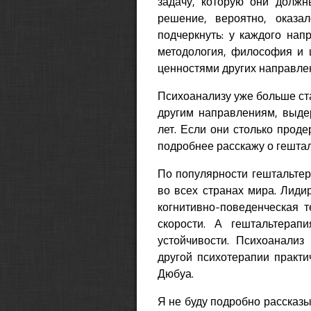
задачу, которую они долж
решение, вероятно, оказа
подчеркнуть: у каждого нап
методология, философия и ц
ценностями других направлен
Психоанализу уже больше ст
другим направлениям, выде
лет. Если они столько проде
подробнее расскажу о гешта
По популярности гештальтера
во всех странах мира. Лиди
когнитивно-поведенческая 
скорости. А гештальтера
устойчивости. Психоанализ
другой психотерапии практи
Дюбуа.
Я не буду подробно рассказы