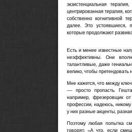
экзистенциальная терапия, 
центрированная терапия, ко
собственно когнитивной те
далее. Это устоявшиеся, 
которые продолжают развива
Есть и менее известные напр
неэффективны. Они вполн
талантливые, даже гениальн
велико, чтобы претендовать 
Мне кажется, что между клю
— просто пропасть. Гештал
например, фрезеровщик от
профессии, надеюсь, никому 
у них разные акценты, разна
Поэтому любая попытка см
говорят: «А что, если сме