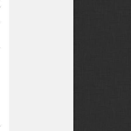
е
у
я
с
м
о
я
и
и
и
й
,
я
т