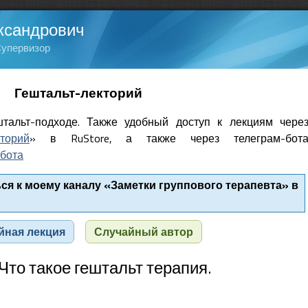
ксандрович
Супервизор
Гештальт-лекторий
тальт-подходе. Также удобный доступ к лекциям чере
кторий
» в RuStore, а также через телеграм-бот
бота
я к моему каналу «Заметки группового терапевта» в
йная лекция
Случайный автор
 Что такое гештальт терапия.