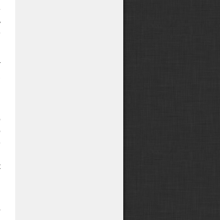
е
ь
е
т
.
,
о
о
е
в
к
и
о