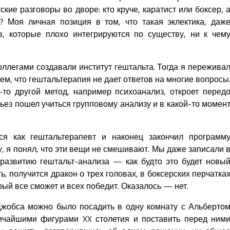
кие разговоры во дворе: кто круче, каратист или боксер, 
? Моя личная позиция в том, что такая эклектика, даж
в, которые плохо интегрируются по существу, ни к чем
коллегами создавали институт гештальта. Тогда я пережива
ем, что гештальтерапия не дает ответов на многие вопросы
-то другой метод, например психоанализ, откроет перед
ез пошел учиться групповому анализу и в какой-то момен
ся как гештальтерапевт и наконец закончил программ
, я понял, что эти вещи не смешивают. Мы даже записали 
 развитию гештальт-анализа — как будто это будет новы
ь, получится дракон о трех головах, в боксерских перчатка
рый все сможет и всех победит. Оказалось — нет.
Джобса можно было посадить в одну комнату с Альберто
чайшими фигурами XX столетия и поставить перед ним