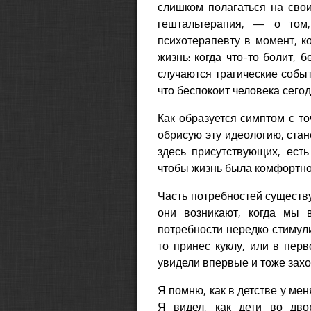
слишком полагаться на свои
гештальтерапия, — о том
психотерапевту в момент, к
жизнь: когда что-то болит, 
случаются трагические событ
что беспокоит человека сего
Как образуется симптом с то
обрисую эту идеологию, стане
здесь присутствующих, есть
чтобы жизнь была комфортно
Часть потребностей существу
они возникают, когда мы 
потребности нередко стимули
то принес куклу, или в перв
увидели впервые и тоже захот
Я помню, как в детстве у ме
Я видел, как дети во дв