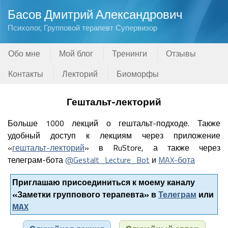
Басов Дмитрий Александрович
Психолог, Групповой терапевт Супервизор
Обо мне
Мой блог
Тренинги
Отзывы
Контакты
Лекторий
Биоморфы
Гештальт-лекторий
Больше 1000 лекций о гештальт-подходе. Также
удобный доступ к лекциям через приложение
«
гештальт-лекторий
» в RuStore, а также через
телеграм-бота
@Gestalt_Lecture_Bot
и
MAX-бота
Приглашаю присоединиться к моему каналу
«Заметки группового терапевта» в
Телеграм
или
MAX