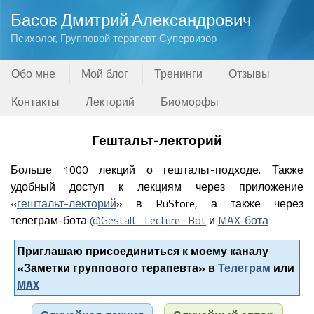
Басов Дмитрий Александрович
Психолог, Групповой терапевт Супервизор
Обо мне
Мой блог
Тренинги
Отзывы
Контакты
Лекторий
Биоморфы
Гештальт-лекторий
Больше 1000 лекций о гештальт-подходе. Также
удобный доступ к лекциям через приложение
«
гештальт-лекторий
» в RuStore, а также через
телеграм-бота
@Gestalt_Lecture_Bot
и
MAX-бота
Приглашаю присоединиться к моему каналу
«Заметки группового терапевта» в
Телеграм
или
MAX