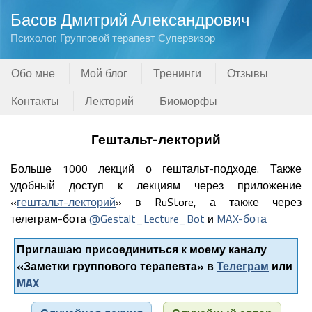
Басов Дмитрий Александрович
Психолог, Групповой терапевт Супервизор
Обо мне
Мой блог
Тренинги
Отзывы
Контакты
Лекторий
Биоморфы
Гештальт-лекторий
Больше 1000 лекций о гештальт-подходе. Также
удобный доступ к лекциям через приложение
«
гештальт-лекторий
» в RuStore, а также через
телеграм-бота
@Gestalt_Lecture_Bot
и
MAX-бота
Приглашаю присоединиться к моему каналу
«Заметки группового терапевта» в
Телеграм
или
MAX