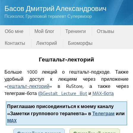
Басов Дмитрий Александрович
Психолог, Групповой терапевт Супервизор
Обо мне
Мой блог
Тренинги
Отзывы
Контакты
Лекторий
Биоморфы
Гештальт-лекторий
Больше 1000 лекций о гештальт-подходе. Также
удобный доступ к лекциям через приложение
«
гештальт-лекторий
» в RuStore, а также через
телеграм-бота
@Gestalt_Lecture_Bot
и
MAX-бота
Приглашаю присоединиться к моему каналу
«Заметки группового терапевта» в
Телеграм
или
MAX