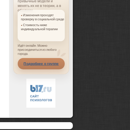
привычные модели и
менять их не в теории, а в
общении.
Изменения проходят
проверку в социальной среде
Стоимость ниже
индивидуальной терапии
Идёт онлайн. Можно
присоединиться из любого
города.
Подробнее о группе