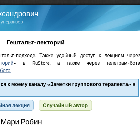
ксандрович
Супервизор
Гештальт-лекторий
тальт-подходе. Также удобный доступ к лекциям чере
кторий
» в RuStore, а также через телеграм-бот
бота
я к моему каналу «Заметки группового терапевта» в
йная лекция
Случайный автор
 Мари Робин