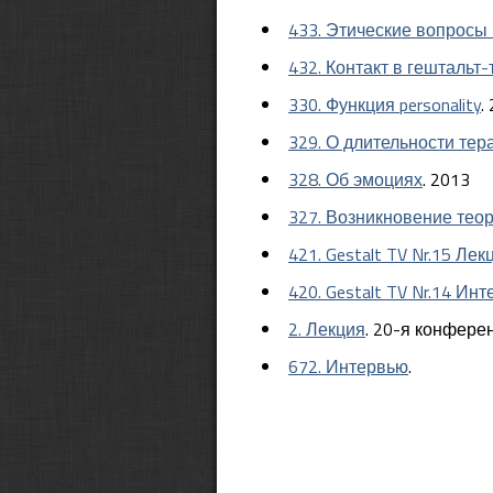
433. Этические вопросы 
432. Контакт в гештальт
330. Функция personality
.
329. О длительности тер
328. Об эмоциях
. 2013
327. Возникновение теор
421. Gestalt TV Nr.15 Лек
420. Gestalt TV Nr.14 Ин
2. Лекция
. 20-я конфере
672. Интервью
.