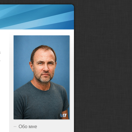
з
а
Обо мне