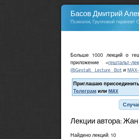
Басов Дмитрий Але
Психолог, Групповой терапевт 
Больше 1000 лекций о геш
приложение «
гештальт-ле
@Gestalt_Lecture_Bot
и
MAX-
Приглашаю присоединитьс
Телеграм
или
MAX
Случа
Лекции автора: Жан
Найдено лекций: 10