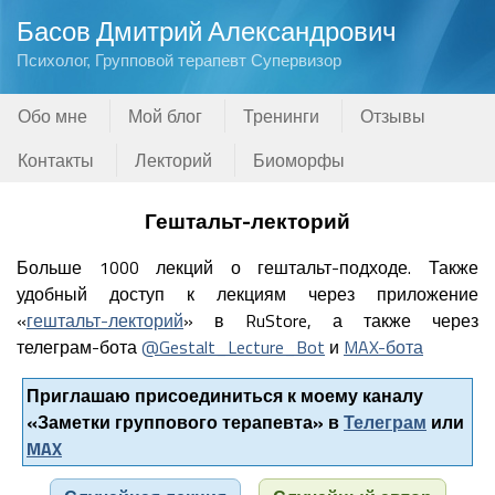
Басов Дмитрий Александрович
Психолог, Групповой терапевт Супервизор
Обо мне
Мой блог
Тренинги
Отзывы
Контакты
Лекторий
Биоморфы
Гештальт-лекторий
Больше 1000 лекций о гештальт-подходе. Также
удобный доступ к лекциям через приложение
«
гештальт-лекторий
» в RuStore, а также через
телеграм-бота
@Gestalt_Lecture_Bot
и
MAX-бота
Приглашаю присоединиться к моему каналу
«Заметки группового терапевта» в
Телеграм
или
MAX