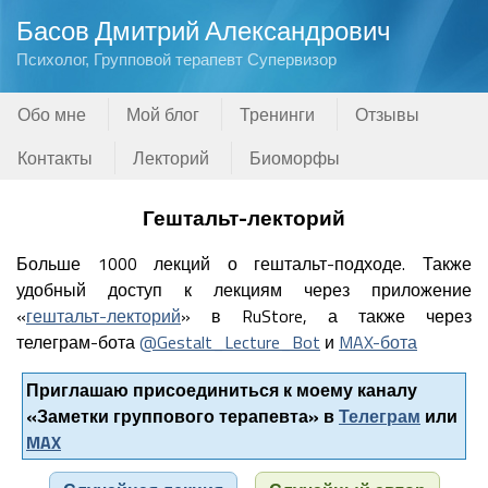
Басов Дмитрий Александрович
Психолог, Групповой терапевт Супервизор
Обо мне
Мой блог
Тренинги
Отзывы
Контакты
Лекторий
Биоморфы
Гештальт-лекторий
Больше 1000 лекций о гештальт-подходе. Также
удобный доступ к лекциям через приложение
«
гештальт-лекторий
» в RuStore, а также через
телеграм-бота
@Gestalt_Lecture_Bot
и
MAX-бота
Приглашаю присоединиться к моему каналу
«Заметки группового терапевта» в
Телеграм
или
MAX