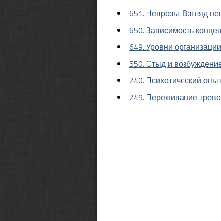
651. Неврозы. Взгляд не
650. Зависимость конце
649. Уровни организации
550. Стыд и возбуждени
240. Психотический опы
249. Переживание трево