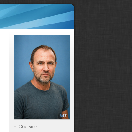
з
а
Обо мне