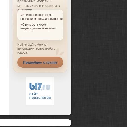
привычные модели и
менять их не в теории, а в
общении.
Изменения проходят
проверку в социальной среде
Стоимость ниже
индивидуальной терапии
Идёт онлайн. Можно
присоединиться из любого
города.
Подробнее о группе