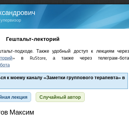
ксандрович
Супервизор
Гештальт-лекторий
тальт-подходе. Также удобный доступ к лекциям чере
кторий
» в RuStore, а также через телеграм-бот
бота
я к моему каналу «Заметки группового терапевта» в
йная лекция
Случайный автор
тов Максим