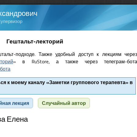
ксандрович
Супервизор
Гештальт-лекторий
тальт-подходе. Также удобный доступ к лекциям чере
кторий
» в RuStore, а также через телеграм-бот
бота
я к моему каналу «Заметки группового терапевта» в
йная лекция
Случайный автор
ва Елена