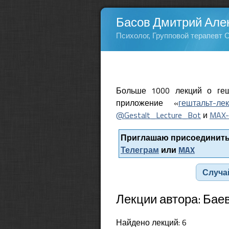
Басов Дмитрий Але
Психолог, Групповой терапевт 
Больше 1000 лекций о геш
приложение «
гештальт-ле
@Gestalt_Lecture_Bot
и
MAX-
Приглашаю присоединитьс
Телеграм
или
MAX
Случа
Лекции автора: Бае
Найдено лекций: 6