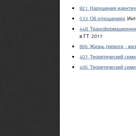
821. Нарушения идентич
533. Об отношениях
. Ин
448. Трансформационное
в ГТ. 2017
806. Жизнь тревоги - жиз
407. Теоретический семи
406. Теоретический семи