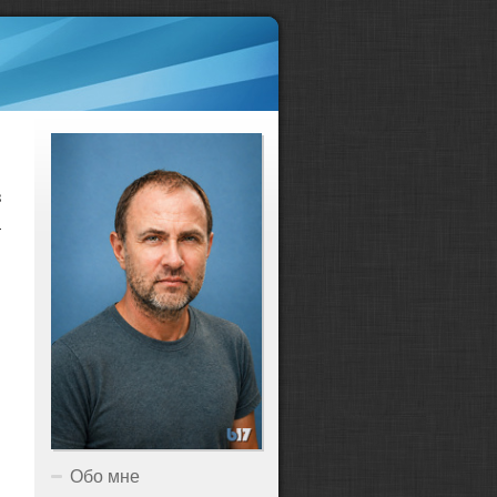
з
а
Обо мне