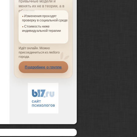
привычные модели и
менять их не в теории, а в
общении.
Изменения проходят
проверку в социальной среде
Стоимость ниже
индивидуальной терапии
Идёт онлайн. Можно
присоединиться из любого
города.
Подробнее о группе