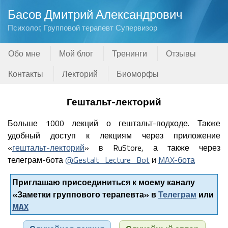
Басов Дмитрий Александрович
Психолог, Групповой терапевт Супервизор
Обо мне
Мой блог
Тренинги
Отзывы
Контакты
Лекторий
Биоморфы
Гештальт-лекторий
Больше 1000 лекций о гештальт-подходе. Также
удобный доступ к лекциям через приложение
«
гештальт-лекторий
» в RuStore, а также через
телеграм-бота
@Gestalt_Lecture_Bot
и
MAX-бота
Приглашаю присоединиться к моему каналу
«Заметки группового терапевта» в
Телеграм
или
MAX