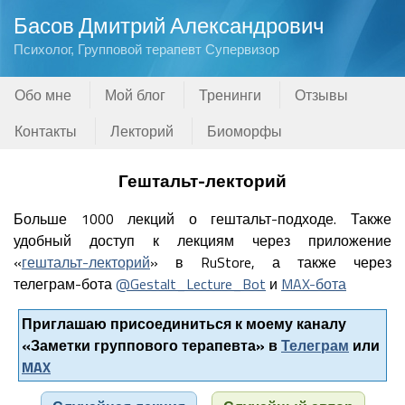
Басов Дмитрий Александрович
Психолог, Групповой терапевт Супервизор
Обо мне
Мой блог
Тренинги
Отзывы
Контакты
Лекторий
Биоморфы
Гештальт-лекторий
Больше 1000 лекций о гештальт-подходе. Также
удобный доступ к лекциям через приложение
«
гештальт-лекторий
» в RuStore, а также через
телеграм-бота
@Gestalt_Lecture_Bot
и
MAX-бота
Приглашаю присоединиться к моему каналу
«Заметки группового терапевта» в
Телеграм
или
MAX