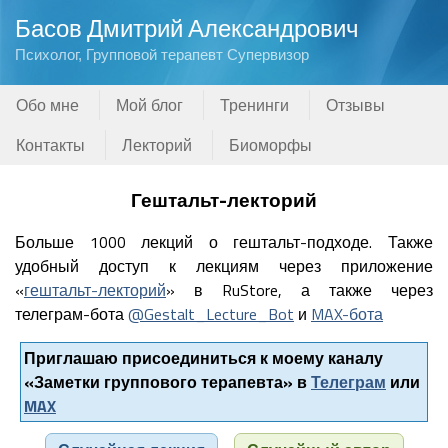
Басов Дмитрий Александрович
Психолог, Групповой терапевт Супервизор
Обо мне
Мой блог
Тренинги
Отзывы
Контакты
Лекторий
Биоморфы
Гештальт-лекторий
Больше 1000 лекций о гештальт-подходе. Также
удобный доступ к лекциям через приложение
«
гештальт-лекторий
» в RuStore, а также через
телеграм-бота
@Gestalt_Lecture_Bot
и
MAX-бота
Приглашаю присоединиться к моему каналу
«Заметки группового терапевта» в
Телеграм
или
MAX