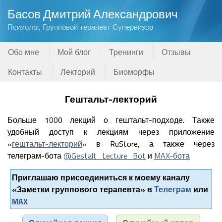
Басов Дмитрий Александрович
Психолог, Групповой терапевт Супервизор
Обо мне
Мой блог
Тренинги
Отзывы
Контакты
Лекторий
Биоморфы
Гештальт-лекторий
Больше 1000 лекций о гештальт-подходе. Также
удобный доступ к лекциям через приложение
«
гештальт-лекторий
» в RuStore, а также через
телеграм-бота
@Gestalt_Lecture_Bot
и
MAX-бота
Приглашаю присоединиться к моему каналу
«Заметки группового терапевта» в
Телеграм
или
MAX