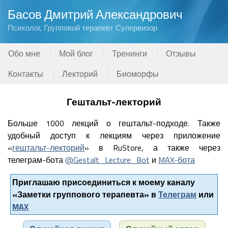
Басов Дмитрий Александрович
Психолог, Групповой терапевт Супервизор
Обо мне
Мой блог
Тренинги
Отзывы
Контакты
Лекторий
Биоморфы
Гештальт-лекторий
Больше 1000 лекций о гештальт-подходе. Также
удобный доступ к лекциям через приложение
«
гештальт-лекторий
» в RuStore, а также через
телеграм-бота
@Gestalt_Lecture_Bot
и
MAX-бота
Приглашаю присоединиться к моему каналу
«Заметки группового терапевта» в
Телеграм
или
MAX