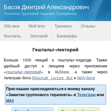
Басов Дмитрий Александрович
Психолог, Групповой терапевт Супервизор
Обо мне
Мой блог
Тренинги
Отзывы
Контакты
Лекторий
Биоморфы
Гештальт-лекторий
Больше 1000 лекций о гештальт-подходе. Также
удобный доступ к лекциям через приложение
«
гештальт-лекторий
» в RuStore, а также через
телеграм-бота
@Gestalt_Lecture_Bot
и
MAX-бота
Приглашаю присоединиться к моему каналу
«Заметки группового терапевта» в
Телеграм
или
MAX