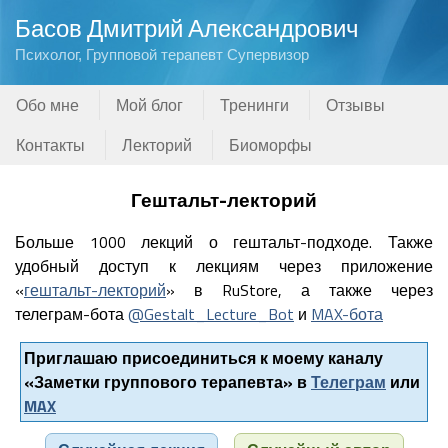
Басов Дмитрий Александрович
Психолог, Групповой терапевт Супервизор
Обо мне
Мой блог
Тренинги
Отзывы
Контакты
Лекторий
Биоморфы
Гештальт-лекторий
Больше 1000 лекций о гештальт-подходе. Также
удобный доступ к лекциям через приложение
«
гештальт-лекторий
» в RuStore, а также через
телеграм-бота
@Gestalt_Lecture_Bot
и
MAX-бота
Приглашаю присоединиться к моему каналу
«Заметки группового терапевта» в
Телеграм
или
MAX