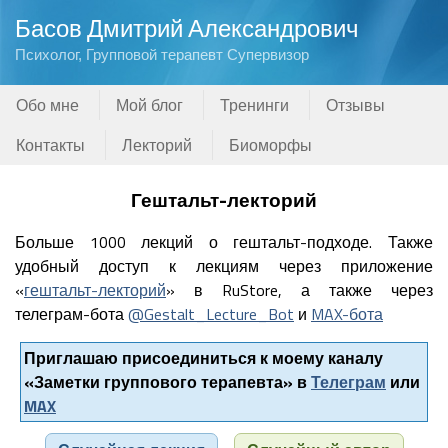
Басов Дмитрий Александрович
Психолог, Групповой терапевт Супервизор
Обо мне
Мой блог
Тренинги
Отзывы
Контакты
Лекторий
Биоморфы
Гештальт-лекторий
Больше 1000 лекций о гештальт-подходе. Также
удобный доступ к лекциям через приложение
«
гештальт-лекторий
» в RuStore, а также через
телеграм-бота
@Gestalt_Lecture_Bot
и
MAX-бота
Приглашаю присоединиться к моему каналу
«Заметки группового терапевта» в
Телеграм
или
MAX