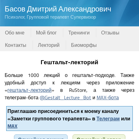
Басов Дмитрий Александрович
Психолог, Групповой терапевт Супервизор
Обо мне
Мой блог
Тренинги
Отзывы
Контакты
Лекторий
Биоморфы
Гештальт-лекторий
Больше 1000 лекций о гештальт-подходе. Также
удобный доступ к лекциям через приложение
«
гештальт-лекторий
» в RuStore, а также через
телеграм-бота
@Gestalt_Lecture_Bot
и
MAX-бота
Приглашаю присоединиться к моему каналу
«Заметки группового терапевта» в
Телеграм
или
MAX