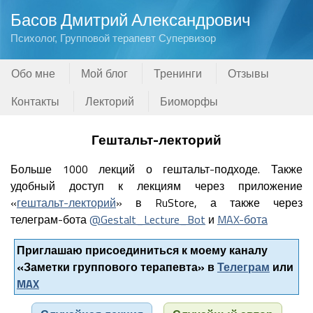
Басов Дмитрий Александрович
Психолог, Групповой терапевт Супервизор
Обо мне
Мой блог
Тренинги
Отзывы
Контакты
Лекторий
Биоморфы
Гештальт-лекторий
Больше 1000 лекций о гештальт-подходе. Также
удобный доступ к лекциям через приложение
«
гештальт-лекторий
» в RuStore, а также через
телеграм-бота
@Gestalt_Lecture_Bot
и
MAX-бота
Приглашаю присоединиться к моему каналу
«Заметки группового терапевта» в
Телеграм
или
MAX