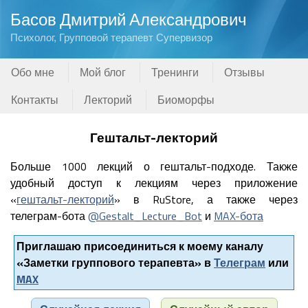
Басов Дмитрий Александрович
Психолог, Групповой терапевт Супервизор
Обо мне
Мой блог
Тренинги
Отзывы
Контакты
Лекторий
Биоморфы
Гештальт-лекторий
Больше 1000 лекций о гештальт-подходе. Также
удобный доступ к лекциям через приложение
«
гештальт-лекторий
» в RuStore, а также через
телеграм-бота
@Gestalt_Lecture_Bot
и
MAX-бота
Приглашаю присоединиться к моему каналу
«Заметки группового терапевта» в
Телеграм
или
MAX