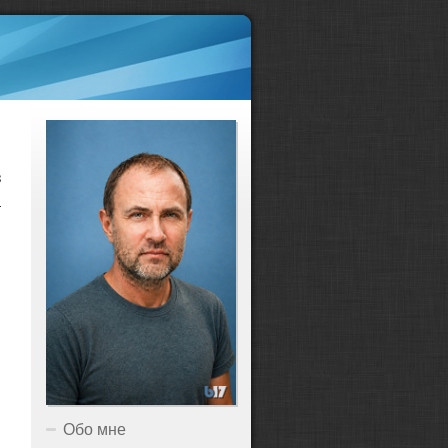
з
а
Обо мне