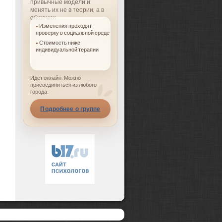
привычные модели и
менять их не в теории, а в
общении.
Изменения проходят
проверку в социальной среде
Стоимость ниже
индивидуальной терапии
Идёт онлайн. Можно
присоединиться из любого
города.
Подробнее о группе