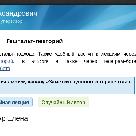
ксандрович
Супервизор
Гештальт-лекторий
тальт-подходе. Также удобный доступ к лекциям чере
кторий
» в RuStore, а также через телеграм-бот
бота
я к моему каналу «Заметки группового терапевта» в
йная лекция
Случайный автор
ур Елена