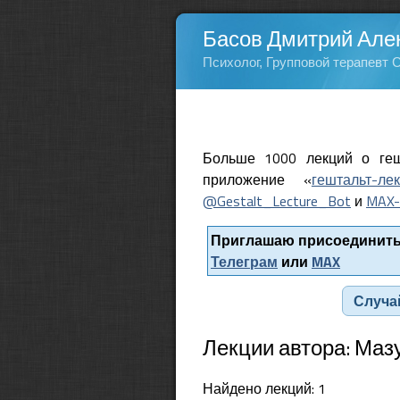
Басов Дмитрий Але
Психолог, Групповой терапевт 
Больше 1000 лекций о геш
приложение «
гештальт-ле
@Gestalt_Lecture_Bot
и
MAX-
Приглашаю присоединитьс
Телеграм
или
MAX
Случа
Лекции автора: Маз
Найдено лекций: 1