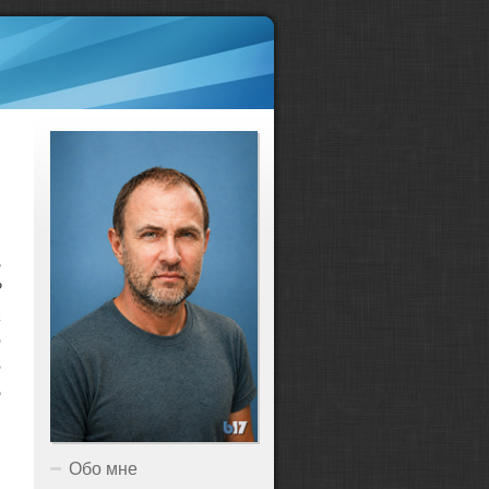
ь
2
а
е
е
о
Обо мне