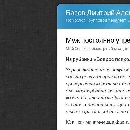
Басов Дмитрий Але
Психолог, Групповой терапевт 
Муж постоянно упре
Мой блог
/ Просмотр публикации
Из рубрики «Вопрос психо
Здравствуйте меня зовут Юл
сильно ревнует просто без 
презервативов остался оди
для мастурбации он мне н
хочет на этой почве был о
делать в данной ситуации 
ты не заразная ребенка не 
Юля, как минимум два факта 