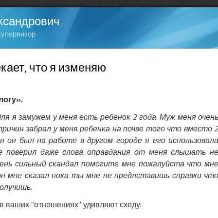
ксандрович
Супервизор
кает, что я изменяю
логу».
я я замужем у меня есть ребенок 2 года. Муж меня очен
причин забрал у меня ребенка на почве того что вместо 
н он был на работе в другом городе я его использовал
е поверил даже слова оправдания от меня слышать н
чень сильный скандал помогите мне пожалуйста что мн
он мне сказал пока ты мне не предлставишь справки чт
получишь.
в ваших "отношениях" удивляют сходу: