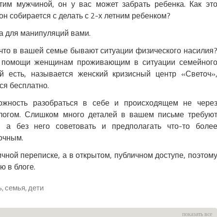
тим мужчиной, он у вас может забрать ребенка. Как эт
он собирается с делать с 2-х летним ребенком?
ка для манипуляций вами.
что в вашей семье бывают ситуации физического насилия
тр помощи женщинам проживающим в ситуации семейног
й есть, называется женский кризисный центр «Светоч»
ся бесплатно.
ожность разобраться в себе и происходящем не чере
ологом. Слишком много деталей в вашем письме требую
, а без него советовать и предполагать что-то боле
очным.
чной переписке, а в открытом, публичном доступе, поэтом
 в блоге.
ь, семья, дети
показать все