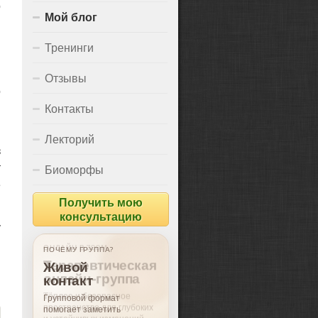
о
Мой блог
Тренинги
?
Отзывы
о
,
Контакты
Лекторий
з
т
Биоморфы
е
Получить мою
консультацию
у
ПОЧЕМУ ГРУППА?
Живой
контакт
Групповой формат
помогает заметить