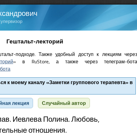
ксандрович
Супервизор
Гештальт-лекторий
тальт-подходе. Также удобный доступ к лекциям чере
кторий
» в RuStore, а также через телеграм-бот
бота
я к моему каналу «Заметки группового терапевта» в
йная лекция
Случайный автор
лав. Иевлева Полина. Любовь,
тельные отношения.