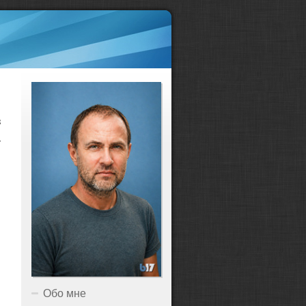
з
а
Обо мне