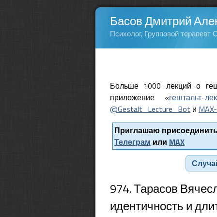
Басов Дмитрий Але
Психолог, Групповой терапевт 
Больше 1000 лекций о геш
приложение «
гештальт-ле
@Gestalt_Lecture_Bot
и
MAX-
Приглашаю присоединитьс
Телеграм
или
MAX
Случа
974. Тарасов Вячес
идентичность и дли