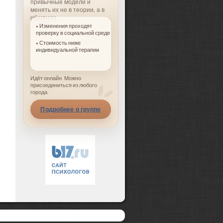
привычные модели и
менять их не в теории, а в
общении.
Изменения проходят
проверку в социальной среде
Стоимость ниже
индивидуальной терапии
Идёт онлайн. Можно
присоединиться из любого
города.
Подробнее о группе