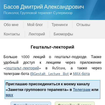
Басов Дмитрий Александрович
Психолог, Групповой терапевт Супервизор
Обо мне
Мой блог
Тренинги
Отзывы
Контакты
Лекторий
Биоморфы
Гештальт-лекторий
Больше 1000 лекций о гештальт-подходе. Также
удобный доступ к лекциям через приложение
«
гештальт-лекторий
» в RuStore, а также через
телеграм-бота
@Gestalt_Lecture_Bot
и
MAX-бота
Приглашаю присоединиться к моему каналу
«Заметки группового терапевта» в
Телеграм
или
MAX