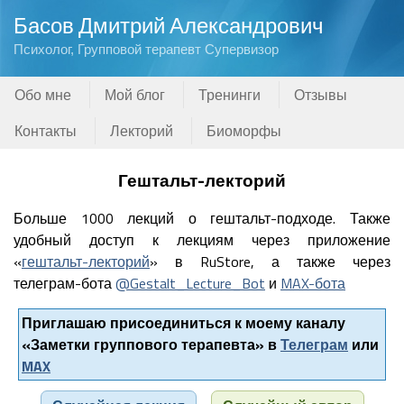
Басов Дмитрий Александрович
Психолог, Групповой терапевт Супервизор
Обо мне
Мой блог
Тренинги
Отзывы
Контакты
Лекторий
Биоморфы
Гештальт-лекторий
Больше 1000 лекций о гештальт-подходе. Также
удобный доступ к лекциям через приложение
«
гештальт-лекторий
» в RuStore, а также через
телеграм-бота
@Gestalt_Lecture_Bot
и
MAX-бота
Приглашаю присоединиться к моему каналу
«Заметки группового терапевта» в
Телеграм
или
MAX