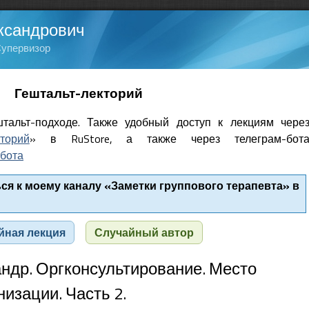
ксандрович
Супервизор
Гештальт-лекторий
тальт-подходе. Также удобный доступ к лекциям чере
кторий
» в RuStore, а также через телеграм-бот
бота
я к моему каналу «Заметки группового терапевта» в
йная лекция
Случайный автор
андр. Оргконсультирование. Место
низации. Часть 2.