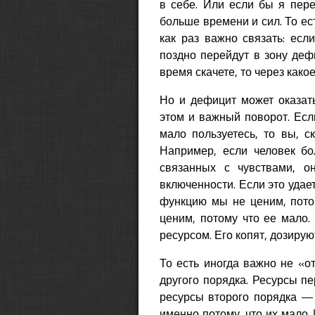
в себе. Или если бы я пере
больше времени и сил. То ес
как раз важно связать: есл
поздно перейдут в зону деф
время скачете, то через како
Но и дефицит может оказать
этом и важный поворот. Если
мало пользуетесь, то вы, с
Например, если человек бо
связанных с чувствами, о
включенности. Если это удае
функцию мы не ценим, пото
ценим, потому что ее мало.
ресурсом. Его копят, дозирую
То есть иногда важно не «от
другого порядка. Ресурсы пе
ресурсы второго порядка — 
именно потому, что их мало. 