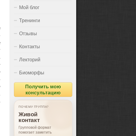
Мой блог
Тренинги
з
Отзывы
е
з
Контакты
к
ь
Лекторий
с
т
Биоморфы
—
т
Получить мою
консультацию
,
ь
ПОЧЕМУ ГРУППА?
Живой
контакт
Групповой формат
помогает заметить