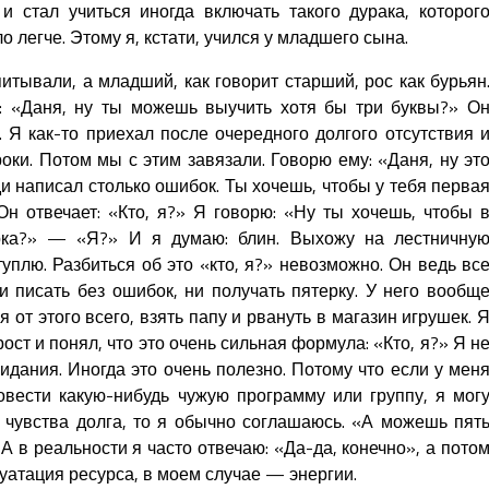
и стал учиться иногда включать такого дурака, которог
о легче. Этому я, кстати, учился у младшего сына.
итывали, а младший, как говорит старший, рос как бурьян
т: «Даня, ну ты можешь выучить хотя бы три буквы?» О
». Я как-то приехал после очередного долгого отсутствия 
ки. Потом мы с этим завязали. Говорю ему: «Даня, ну эт
ди написал столько ошибок. Ты хочешь, чтобы у тебя перва
н отвечает: «Кто, я?» Я говорю: «Ну ты хочешь, чтобы 
рка?» — «Я?» И я думаю: блин. Выхожу на лестничну
туплю. Разбиться об это «кто, я?» невозможно. Он ведь вс
ни писать без ошибок, ни получать пятерку. У него вообщ
от этого всего, взять папу и рвануть в магазин игрушек. 
ст и понял, что это очень сильная формула: «Кто, я?» Я н
дания. Иногда это очень полезно. Потому что если у мен
овести какую-нибудь чужую программу или группу, я мог
з чувства долга, то я обычно соглашаюсь. «А можешь пят
А в реальности я часто отвечаю: «Да-да, конечно», а пото
луатация ресурса, в моем случае — энергии.