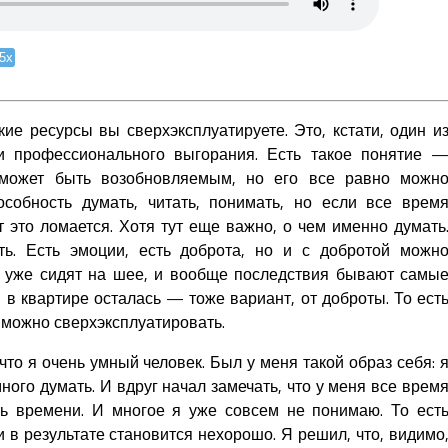
.5x
кие ресурсы вы сверхэксплуатируете. Это, кстати, один и
и профессионального выгорания. Есть такое понятие 
с может быть возобновляемым, но его все равно можн
особность думать, читать, понимать, но если все врем
т это ломается. Хотя тут еще важно, о чем именно думать
ь. Есть эмоции, есть доброта, но и с добротой можн
я уже сидят на шее, и вообще последствия бывают самы
в квартире осталась — тоже вариант, от доброты. То ест
а можно сверхэксплуатировать.
что я очень умный человек. Был у меня такой образ себя: 
ного думать. И вдруг начал замечать, что у меня все врем
ть времени. И многое я уже совсем не понимаю. То ест
 в результате становится нехорошо. Я решил, что, видимо