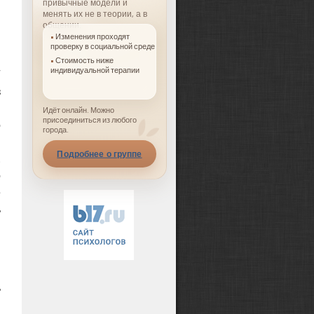
привычные модели и
менять их не в теории, а в
общении.
Изменения проходят
проверку в социальной среде
Стоимость ниже
индивидуальной терапии
з
—
Идёт онлайн. Можно
присоединиться из любого
о
города.
я
Подробнее о группе
.
о
е
ь
я
я
ь
,