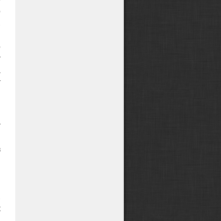
о
.
и
о
т
а
т
?
т
м
з
й
ы
и
.
к