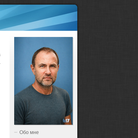
з
а
Обо мне