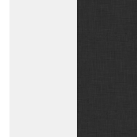
е
в
з
ь
ы
,
,
и
х
,
а
.
о
ы
,
о