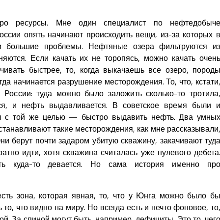
про ресурсы. Мне один специалист по нефтедобыч
России опять начинают происходить вещи, из-за которых 
и большие проблемы. Нефтяные озера фильтруются и
яются. Если качать их не торопясь, можно качать очен
чивать быстрее, то, когда выкачаешь все озеро, пород
гда начинается разрушение месторождения. То, что, кстати
 России: туда можно было заложить сколько-то тротила
ся, и нефть выдавливается. В советское время были 
 с той же целью — быстро выдавить нефть. Два умны
станавливают такие месторождения, как мне рассказывали
ни берут почти задаром убитую скважину, закачивают туд
ратно идти, хотя скважина считалась уже нулевого дебета
ть куда-то девается. Но сама история именно пр
есть зона, которая явная, то, что у Юнга можно было б
 то, что видно на миру. Но всегда есть и нечто фоновое, то
ной. За спиной могут быть, например, дефициты. Это то, чег