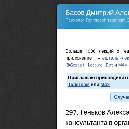
Басов Дмитрий Але
Психолог, Групповой терапевт 
Больше 1000 лекций о геш
приложение «
гештальт-ле
@Gestalt_Lecture_Bot
и
MAX-
Приглашаю присоединитьс
Телеграм
или
MAX
Случа
297. Теньков Алекс
консультанта в орга