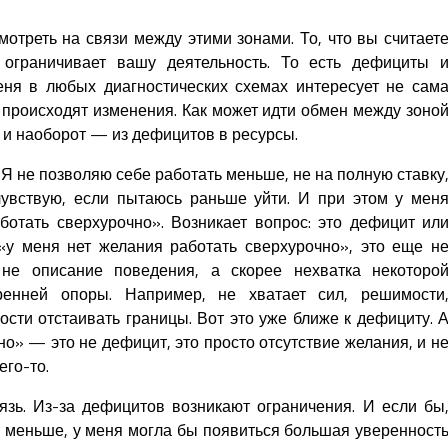
отреть на связи между этими зонами. То, что вы считает
 ограничивает вашу деятельность. То есть дефициты 
еня в любых диагностических схемах интересует не сам
й происходят изменения. Как может идти обмен между зоно
 и наоборот — из дефицитов в ресурсы.
«Я не позволяю себе работать меньше, не на полную ставку
чувствую, если пытаюсь раньше уйти. И при этом у мен
отать сверхурочно». Возникает вопрос: это дефицит ил
«у меня нет желания работать сверхурочно», это еще н
е описание поведения, а скорее нехватка некоторо
тренней опоры. Например, не хватает сил, решимости
ости отстаивать границы. Вот это уже ближе к дефициту. 
но» — это не дефицит, это просто отсутствие желания, и н
его-то.
зь. Из-за дефицитов возникают ограничения. И если бы
ь меньше, у меня могла бы появиться большая уверенност