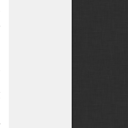
е
и
а
й
,
я
и
е
й
,
А
е
,
ь