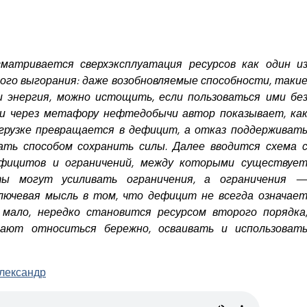
матривается сверхэксплуатация ресурсов как один и
ого выгорания: даже возобновляемые способности, таки
 энергия, можно истощить, если пользоваться ими бе
 и через метафору нефтедобычи автор показывает, ка
грузке превращается в дефицит, а отказ поддерживат
ть способом сохранить силы. Далее вводится схема 
ефицитов и ограничений, между которыми существуе
ты могут усиливать ограничения, а ограничения 
лючевая мысль в том, что дефицит не всегда означае
 мало, нередко становится ресурсом второго порядка
ают относиться бережно, осваивать и использоват
Александр