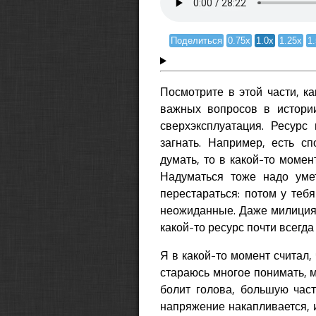
Поделиться
0.75x
1.0x
1.25x
1
Посмотрите в этой части, ка
важных вопросов в истори
сверхэксплуатация. Ресур
загнать. Например, есть сп
думать, то в какой-то момен
Надуматься тоже надо умет
перестараться: потом у теб
неожиданные. Даже милиция 
какой-то ресурс почти всегд
Я в какой-то момент считал, 
стараюсь многое понимать, м
болит голова, большую час
напряжение накапливается, и