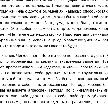
меня это есть, но маловато. Только не пишите «денег», эт
тому же. Речь о другом: об умениях, навыках, способностях
 считаете своим дефицитом? Может быть, знаний в област
вствительности, может быть, ума, может быть, каких-т
тей. Это особенно важно на старте, когда человек хоче
мает: «Нет, мне еще недостаточно. Надо еще два семинар
акральные знания, освоить еще одно заветное умение». Во
ита: вроде что-то есть, но маловато будет.
ичения. Четкое «нет». Чего вы себе не позволяете делать
, по моральным, по каким-то внутренним запретам. Ту
ется профессиональным кодексом, а что — просто личны
ы не позволяете себе ругаться матом с грузчиками и
я в какой-то ситуации это мог бы быть вполне адекватны
позволяете себе быть агрессивным. Но тогда хорошо б
вы называете агрессией. Потому что с интеллигентным
сего: они либо держат все в себе, либо сразу убивают
ь разными, но важно их увидеть как ограничения, а не ка