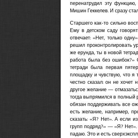
перенатрудил эту функцию, 
Мишин Геккелев. И сразу стал
Старшего как-то сильно восп
Ему в детском саду говоря
отвечает: «Нет, только одну
решил проконтролировать уро
же ерунда, ты в новой тетра
работа была без ошибок?» О
тетради была первая пяте
площадку и чувствую, что я 
честно сказал: он не хочет 
другое желание — отмазаться 
тогда выпрямился в полный ро
обязан поддерживать все ожи
есть желание, например, пр
сказать: «Я? Нет». А если и
групп подряд?» — «Я? Нет». 
падаю. Это и есть сверхэксп