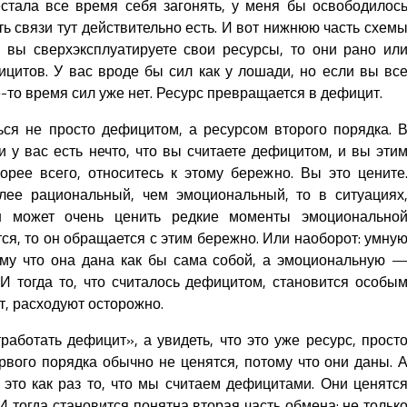
стала все время себя загонять, у меня бы освободилос
ть связи тут действительно есть. И вот нижнюю часть схем
и вы сверхэксплуатируете свои ресурсы, то они рано ил
ицитов. У вас вроде бы сил как у лошади, но если вы вс
е-то время сил уже нет. Ресурс превращается в дефицит.
ся не просто дефицитом, а ресурсом второго порядка. 
 у вас есть нечто, что вы считаете дефицитом, и вы эти
корее всего, относитесь к этому бережно. Вы это цените
лее рациональный, чем эмоциональный, то в ситуациях
н может очень ценить редкие моменты эмоционально
тся, то он обращается с этим бережно. Или наоборот: умну
му что она дана как бы сама собой, а эмоциональную 
 И тогда то, что считалось дефицитом, становится особы
т, расходуют осторожно.
работать дефицит», а увидеть, что это уже ресурс, прост
рвого порядка обычно не ценятся, потому что они даны. 
это как раз то, что мы считаем дефицитами. Они ценятс
И тогда становится понятна вторая часть обмена: не тольк