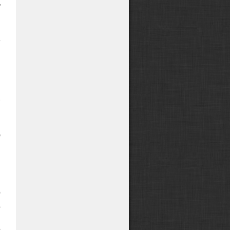
ь
ы
и
е
В
м
.
,
й
ю
—
м
о
А
я
о