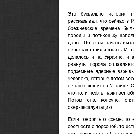
Это буквально история 
рассказывал, что сейчас в 
брежневские времена был
породы и потихоньку наполн
долго. Но если начать выка
перестают фильтровать. И то
делалось и на Украине, и в
рвануть, порода оплавляет
подземные ядерные взрывы
человека, которые потом вос
неплохо живут на Украине. О
что-то, и нефть начинает об
Потом она, конечно, опя
сверхэксплуатацию.
Если говорить о схеме, то 
соотнести с персоной, то есть
что у человека как бы за спи