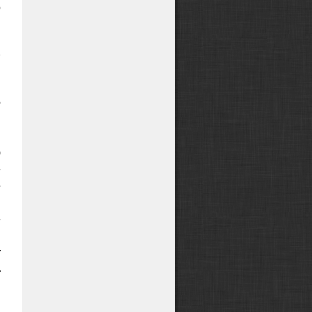
о
.
н
и
о
я
в
ю
е
е
Я
е
я
у
ь
м