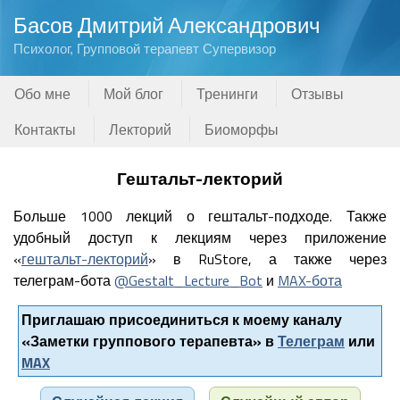
Басов Дмитрий Александрович
Психолог, Групповой терапевт Супервизор
Обо мне
Мой блог
Тренинги
Отзывы
Контакты
Лекторий
Биоморфы
Гештальт-лекторий
Больше 1000 лекций о гештальт-подходе. Также
удобный доступ к лекциям через приложение
«
гештальт-лекторий
» в RuStore, а также через
телеграм-бота
@Gestalt_Lecture_Bot
и
MAX-бота
Приглашаю присоединиться к моему каналу
«Заметки группового терапевта» в
Телеграм
или
MAX