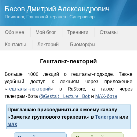
Басов Дмитрий Александрович
Психолог, Групповой терапевт Супервизор
Обо мне
Мой блог
Тренинги
Отзывы
Контакты
Лекторий
Биоморфы
Гештальт-лекторий
Больше 1000 лекций о гештальт-подходе. Также
удобный доступ к лекциям через приложение
«
гештальт-лекторий
» в RuStore, а также через
телеграм-бота
@Gestalt_Lecture_Bot
и
MAX-бота
Приглашаю присоединиться к моему каналу
«Заметки группового терапевта» в
Телеграм
или
MAX