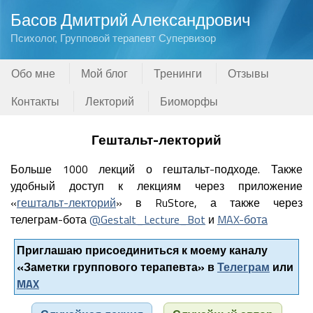
Басов Дмитрий Александрович
Психолог, Групповой терапевт Супервизор
Обо мне
Мой блог
Тренинги
Отзывы
Контакты
Лекторий
Биоморфы
Гештальт-лекторий
Больше 1000 лекций о гештальт-подходе. Также
удобный доступ к лекциям через приложение
«
гештальт-лекторий
» в RuStore, а также через
телеграм-бота
@Gestalt_Lecture_Bot
и
MAX-бота
Приглашаю присоединиться к моему каналу
«Заметки группового терапевта» в
Телеграм
или
MAX