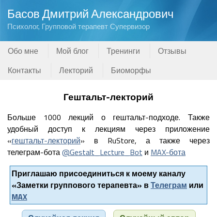
Басов Дмитрий Александрович
Психолог, Групповой терапевт Супервизор
Обо мне
Мой блог
Тренинги
Отзывы
Контакты
Лекторий
Биоморфы
Гештальт-лекторий
Больше 1000 лекций о гештальт-подходе. Также
удобный доступ к лекциям через приложение
«
гештальт-лекторий
» в RuStore, а также через
телеграм-бота
@Gestalt_Lecture_Bot
и
MAX-бота
Приглашаю присоединиться к моему каналу
«Заметки группового терапевта» в
Телеграм
или
MAX