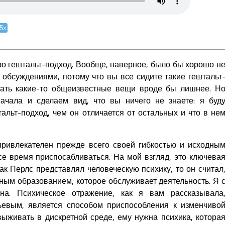
.5x
ро гештальт-подход. Вообще, наверное, было бы хорошо н
 обсуждениями, потому что вы все сидите такие гештальт
ать какие-то общеизвестные вещи вроде бы лишнее. Н
ачала и сделаем вид, что вы ничего не знаете: я буд
тальт-подход, чем он отличается от остальных и что в не
привлекателен прежде всего своей гибкостью и исходны
е время приспосабливаться. На мой взгляд, это ключева
как Перлс представлял человеческую психику, то он считал
ным образованием, которое обслуживает деятельность. Я 
сна. Психическое отражение, как я вам рассказывала
ьевым, является способом приспособления к изменчиво
выживать в дискретной среде, ему нужна психика, котора