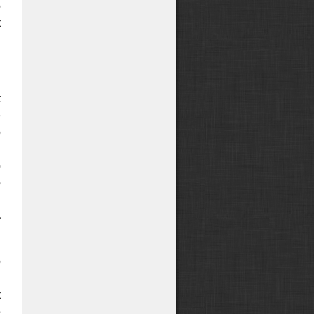
о
к
,
к
е
о
и
о
о
,
ь
о
,
к
е