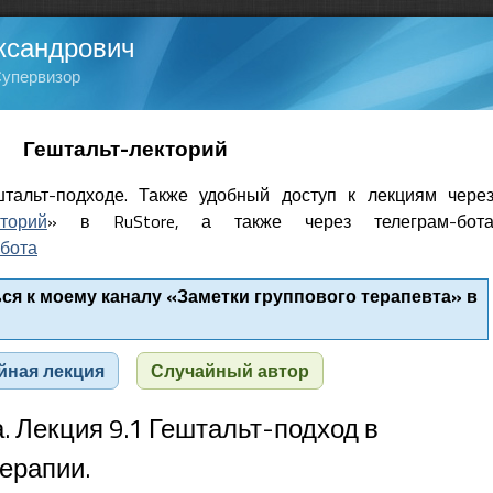
ксандрович
Супервизор
Гештальт-лекторий
тальт-подходе. Также удобный доступ к лекциям чере
кторий
» в RuStore, а также через телеграм-бот
бота
я к моему каналу «Заметки группового терапевта» в
йная лекция
Случайный автор
. Лекция 9.1 Гештальт-подход в
терапии.