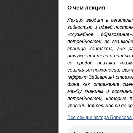
О чём лекция
Лекция вводит в гештальт
гибкостью и идеей постоян
«служебное образовани
потребностей во взаимоде
граница контакта, где ра
отчуждения тела и данных 
со средой психика «раз
гештальт-психологии, важ
(эффект Зейгарник), стрем
фона как отражение смен
между знанием и осознани
потребностей, которые п
уровень деятельности по с
Все лекции автора Борисова