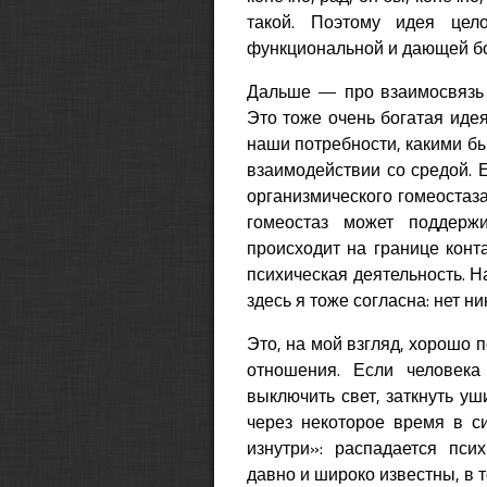
такой. Поэтому идея цело
функциональной и дающей бо
Дальше — про взаимосвязь о
Это тоже очень богатая идея
наши потребности, какими бы
взаимодействии со средой.
организмического гомеостаза, 
гомеостаз может поддерж
происходит на границе конта
психическая деятельность. Н
здесь я тоже согласна: нет н
Это, на мой взгляд, хорошо
отношения. Если человека
выключить свет, заткнуть уши
через некоторое время в с
изнутри»: распадается пси
давно и широко известны, в т