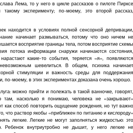
слава Лема, то у него в цикле рассказов о пилоте Пиркс
 такому эксперименту; по-моему, это второй рассказ
век находится в условиях полной сенсорной депривации
нание начинает размываться, потому что оно ничем н
ушается восприятие границы тела, потом восприятие схем
ствия потока информации снаружи начинаются состояния
 нарастают какие-то события, теряется «я», появляютс
 невозможным шевелиться. В общем, психика начинае
нсорной стимуляции и важность среды для поддержани
и, по-моему, в этих экспериментах доказана очень хорошо.
слуга: можно прийти и полежать в такой ванночке, говорят
о там, насколько я понимаю, человека не «закрывают
ют как способ повторить ощущение рождения, но тут важн
то, что раствор якобы «приближен по питанию и кислороду
нять легкие. Легкие не могут заполняться жидкостью: эт
о. Ребенок внутриутробно не дышит, у него легкие н