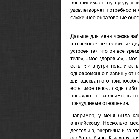
воспринимает эту среду и п
удовлетворяет потребности о
служебное образование обес
Дальше для меня чрезвычайн
что человек не состоит из д
устроен так, что он все врем
тело», «мое здоровье», «моя 
есть «я» внутри тела, и ест
одновременно я завишу от не
для адекватного приспособле
есть «мое тело», люди либо 
попадают в зависимость от
причудливые отношения.
Например, у меня была кли
английскому. Несколько ме
деятельна, энергична и за эт
особо не было. К исходу эт