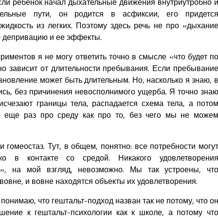
сли ребенок начал дыхательные движения внутриутробно 
ельные пути, он родится в асфиксии, его придетс
жидкость из легких. Поэтому здесь речь не про «дыхани
ю депривацию и ее эффекты.
риментов я не могу ответить точно в смысле «что будет п
ьно зависит от длительности пребывания. Если пребывани
тановление может быть длительным. Но, насколько я знаю, 
сь, без причинения невосполнимого ущерба. Я точно зна
исчезают границы тела, распадается схема тела, а пото
о еще раз про среду как про то, без чего мы не може
гомеостаз. Тут, в общем, понятно: все потребности могу
ко в контакте со средой. Никакого удовлетворени
я», на мой взгляд, невозможно. Мы так устроены, чт
овне, и вовне находятся объекты их удовлетворения.
 понимаю, что гештальт-подход назван так не потому, что о
шение к гештальт-психологии как к школе, а потому чт