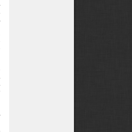
у
о
ь
в
:
е
е
й
,
е
а
а
о
я
У
,
о