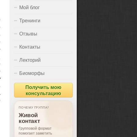
Мой блог
й
Тренинги
к
Отзывы
е
и
Контакты
х
а
Лекторий
и
й
Биоморфы
/
е
Получить мою
консультацию
»
й
ПОЧЕМУ ГРУППА?
ДЛЯ ЧЕГО ГРУППА?
Живой
Поддержка,
контакт
опыт, рост
Групповой формат
Подходит тем, кто хочет
помогает заметить
лучше понимать себя и