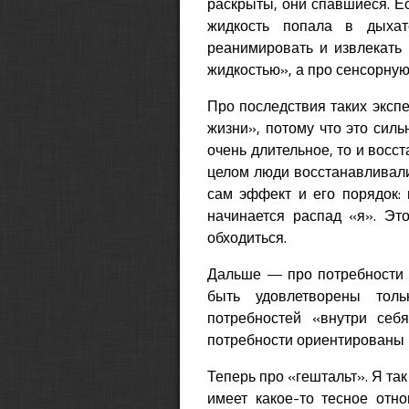
раскрыты, они спавшиеся. Е
жидкость попала в дыхат
реанимировать и извлекать 
жидкостью», а про сенсорну
Про последствия таких экспе
жизни», потому что это сил
очень длительное, то и восс
целом люди восстанавливали
сам эффект и его порядок: 
начинается распад «я». Эт
обходиться.
Дальше — про потребности и 
быть удовлетворены толь
потребностей «внутри себ
потребности ориентированы в
Теперь про «гештальт». Я так
имеет какое-то тесное отно