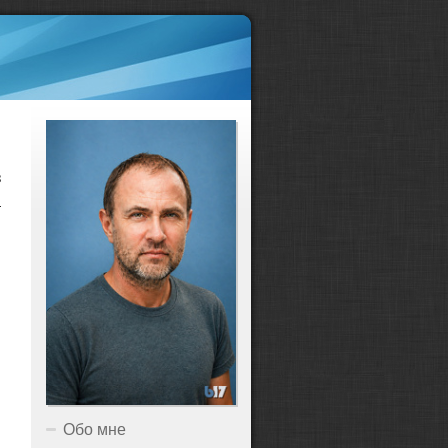
з
а
Обо мне