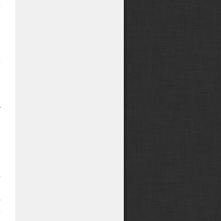
е
,
,
е
ы
,
я
т
я
,
»
о
»
о
е