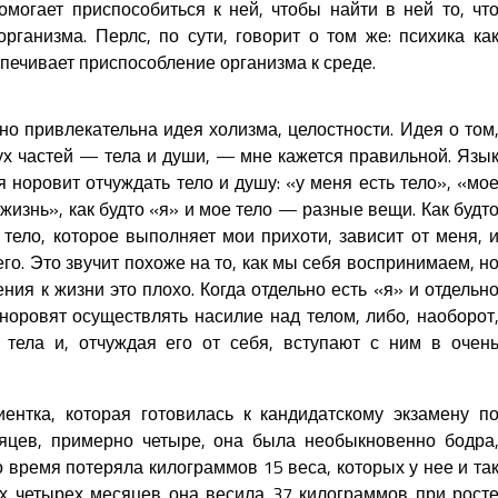
омогает приспособиться к ней, чтобы найти в ней то, чт
рганизма. Перлс, по сути, говорит о том же: психика ка
печивает приспособление организма к среде.
о привлекательна идея холизма, целостности. Идея о том
вух частей — тела и души, — мне кажется правильной. Язы
я норовит отчуждать тело и душу: «у меня есть тело», «мо
жизнь», как будто «я» и мое тело — разные вещи. Как будт
ь тело, которое выполняет мои прихоти, зависит от меня, 
го. Это звучит похоже на то, как мы себя воспринимаем, н
ния к жизни это плохо. Когда отдельно есть «я» и отдельн
норовят осуществлять насилие над телом, либо, наоборот
 тела и, отчуждая его от себя, вступают с ним в очен
ентка, которая готовилась к кандидатскому экзамену п
сяцев, примерно четыре, она была необыкновенно бодра
о время потеряла килограммов 15 веса, которых у нее и та
их четырех месяцев она весила 37 килограммов при рост