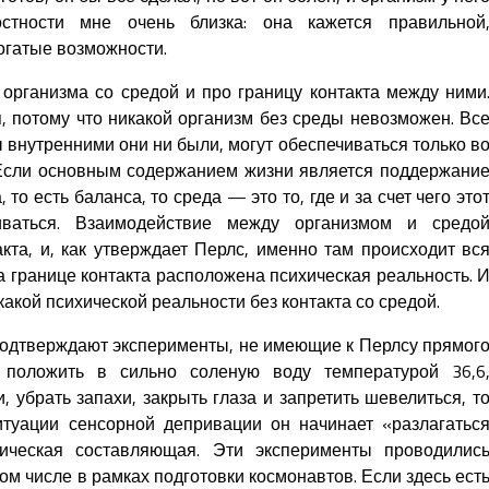
стности мне очень близка: она кажется правильной
гатые возможности.
рганизма со средой и про границу контакта между ними
, потому что никакой организм без среды невозможен. Вс
 внутренними они ни были, могут обеспечиваться только в
 Если основным содержанием жизни является поддержани
то есть баланса, то среда — это то, где и за счет чего это
иваться. Взаимодействие между организмом и средо
кта, и, как утверждает Перлс, именно там происходит вс
а границе контакта расположена психическая реальность. 
икакой психической реальности без контакта со средой.
 подтверждают эксперименты, не имеющие к Перлсу прямог
 положить в сильно соленую воду температурой 36,6
, убрать запахи, закрыть глаза и запретить шевелиться, т
итуации сенсорной депривации он начинает «разлагатьс
хическая составляющая. Эти эксперименты проводилис
ом числе в рамках подготовки космонавтов. Если здесь ест