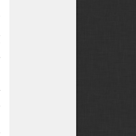
и
я
е
о
е
в
ю
м
м
т
я
о
н
о