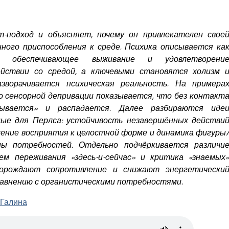
-подход и объясняет, почему он привлекателен свое
ного приспособления к среде. Психика описывается ка
е», обеспечивающее выживание и удовлетворени
йствии со средой, а ключевыми становятся холизм 
зворачивается психическая реальность. На примера
о сенсорной депривации показывается, что без контакт
мывается» и распадается. Далее разбираются иде
ные для Перлса: устойчивость незавершённых действи
ление восприятия к целостной форме и динамика фигуры
ы потребностей. Отдельно подчёркивается различи
ем переживания «здесь-и-сейчас» и критика «знаемых
орождают сопротивление и снижают энергетически
равнению с органистическими потребностями.
 Галина