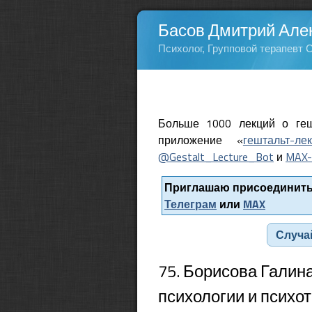
Басов Дмитрий Але
Психолог, Групповой терапевт 
Больше 1000 лекций о геш
приложение «
гештальт-ле
@Gestalt_Lecture_Bot
и
MAX-
Приглашаю присоединитьс
Телеграм
или
MAX
Случа
75. Борисова Галина
психологии и психо