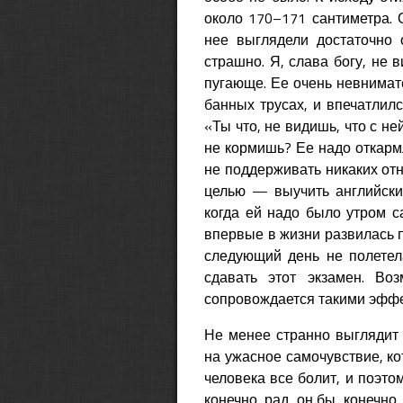
около 170–171 сантиметра. 
нее выглядели достаточно 
страшно. Я, слава богу, не 
пугающе. Ее очень невнимат
банных трусах, и впечатлилс
«Ты что, не видишь, что с н
не кормишь? Ее надо откарм
не поддерживать никаких отн
целью — выучить английский
когда ей надо было утром са
впервые в жизни развилась п
следующий день не полетел
сдавать этот экзамен. Во
сопровождается такими эффе
Не менее странно выглядит 
на ужасное самочувствие, ко
человека все болит, и поэтом
конечно, рад, он бы, конечно,