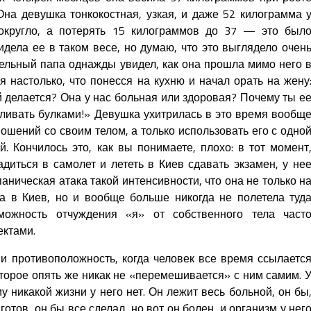
Она девушка тонкокостная, узкая, и даже 52 килограмма 
округло, а потерять 15 килограммов до 37 — это был
видела ее в таком весе, но думаю, что это выглядело очен
ельный папа однажды увидел, как она прошла мимо него 
я настолько, что понесся на кухню и начал орать на жену
ей делается? Она у нас больная или здоровая? Почему ты е
ливать булками!» Девушка ухитрилась в это время вообщ
ошений со своим телом, а только использовать его с одно
. Кончилось это, как вы понимаете, плохо: в тот момент
диться в самолет и лететь в Киев сдавать экзамен, у не
аническая атака такой интенсивности, что она не только н
а в Киев, но и вообще больше никогда не полетела туд
зможность отчуждения «я» от собственного тела част
ктами.
и противоположность, когда человек все время ссылаетс
торое опять же никак не «перемешивается» с ним самим. 
у никакой жизни у него нет. Он лежит весь больной, он бы
 готов, он бы все сделал, но вот он болен, и организм у нег