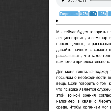
Поделиться
0.75x
1.0x
1.25x
1
Мы сейчас будем говорить п
лекцию строить, а семинар с
просвещенные, и рассказыв
давайте начнем с самого н
рассказывать, что такое геш
важного и привлекательного.
Для меня гештальт-подход 
посылом о необходимости вс
вещь. Если говорить о том, 
что психика является служеб
этой точкой зрения согла
например, в связи с Леонт
среде. Чтобы организм мог 