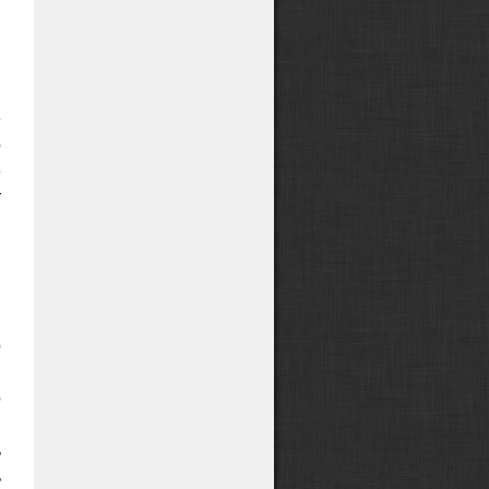
,
.
е
о
е
т
й
я
И
о
,
о
я
ь
ь