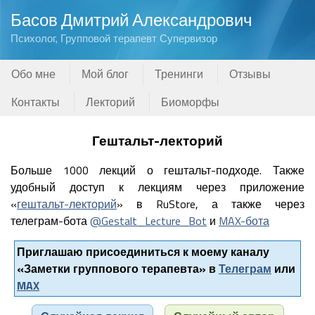
Басов Дмитрий Александрович
Психолог, Групповой терапевт Супервизор
Обо мне
Мой блог
Тренинги
Отзывы
Контакты
Лекторий
Биоморфы
Гештальт-лекторий
Больше 1000 лекций о гештальт-подходе. Также
удобный доступ к лекциям через приложение
«
гештальт-лекторий
» в RuStore, а также через
телеграм-бота
@Gestalt_Lecture_Bot
и
MAX-бота
Приглашаю присоединиться к моему каналу
«Заметки группового терапевта» в
Телеграм
или
MAX