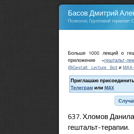
Басов Дмитрий Але
Психолог, Групповой терапевт 
Больше 1000 лекций о геш
приложение «
гештальт-ле
@Gestalt_Lecture_Bot
и
MAX-
Приглашаю присоединитьс
Телеграм
или
MAX
Случа
637. Хломов Данила
гештальт-терапии.