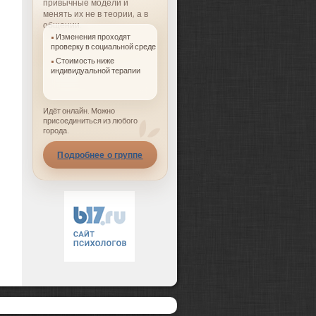
привычные модели и
менять их не в теории, а в
общении.
Изменения проходят
проверку в социальной среде
Стоимость ниже
индивидуальной терапии
Идёт онлайн. Можно
присоединиться из любого
города.
Подробнее о группе