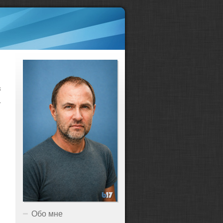
з
а
Обо мне