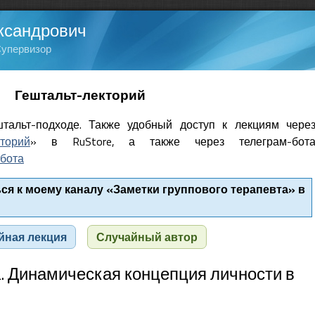
ксандрович
Супервизор
Гештальт-лекторий
тальт-подходе. Также удобный доступ к лекциям чере
кторий
» в RuStore, а также через телеграм-бот
бота
я к моему каналу «Заметки группового терапевта» в
йная лекция
Случайный автор
. Динамическая концепция личности в