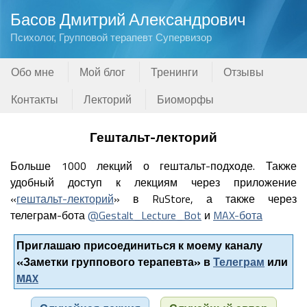
Басов Дмитрий Александрович
Психолог, Групповой терапевт Супервизор
Обо мне
Мой блог
Тренинги
Отзывы
Контакты
Лекторий
Биоморфы
Гештальт-лекторий
Больше 1000 лекций о гештальт-подходе. Также
удобный доступ к лекциям через приложение
«
гештальт-лекторий
» в RuStore, а также через
телеграм-бота
@Gestalt_Lecture_Bot
и
MAX-бота
Приглашаю присоединиться к моему каналу
«Заметки группового терапевта» в
Телеграм
или
MAX