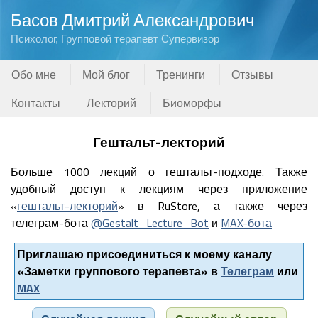
Басов Дмитрий Александрович
Психолог, Групповой терапевт Супервизор
Обо мне
Мой блог
Тренинги
Отзывы
Контакты
Лекторий
Биоморфы
Гештальт-лекторий
Больше 1000 лекций о гештальт-подходе. Также
удобный доступ к лекциям через приложение
«
гештальт-лекторий
» в RuStore, а также через
телеграм-бота
@Gestalt_Lecture_Bot
и
MAX-бота
Приглашаю присоединиться к моему каналу
«Заметки группового терапевта» в
Телеграм
или
MAX