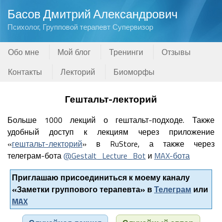
Басов Дмитрий Александрович
Психолог, Групповой терапевт Супервизор
Обо мне
Мой блог
Тренинги
Отзывы
Контакты
Лекторий
Биоморфы
Гештальт-лекторий
Больше 1000 лекций о гештальт-подходе. Также
удобный доступ к лекциям через приложение
«
гештальт-лекторий
» в RuStore, а также через
телеграм-бота
@Gestalt_Lecture_Bot
и
MAX-бота
Приглашаю присоединиться к моему каналу
«Заметки группового терапевта» в
Телеграм
или
MAX