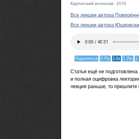
Карпатский интенсив · 2016
Все лекции автора Поверенн
Все лекции автора Юшковск
Поделиться
0.75x
1.0x
1.25x
1
Статья ещё не подготовлена
и полная оцифровка лектория
лекция раньше, то пришлите