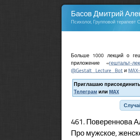
Басов Дмитрий Але
Психолог, Групповой терапевт 
Больше 1000 лекций о геш
приложение «
гештальт-ле
@Gestalt_Lecture_Bot
и
MAX-
Приглашаю присоединитьс
Телеграм
или
MAX
Случа
461. Повереннова А
Про мужское, женск