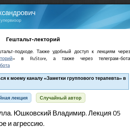
ксандрович
Супервизор
Гештальт-лекторий
тальт-подходе. Также удобный доступ к лекциям чере
кторий
» в RuStore, а также через телеграм-бот
бота
я к моему каналу «Заметки группового терапевта» в
йная лекция
Случайный автор
лла. Юшковский Владимир. Лекция 05
ое и агрессию.