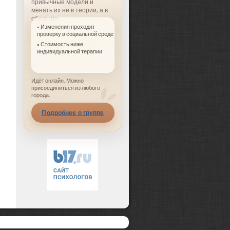
привычные модели и
менять их не в теории, а в
общении.
Изменения проходят
проверку в социальной среде
Стоимость ниже
индивидуальной терапии
Идёт онлайн. Можно
присоединиться из любого
города.
Подробнее о группе