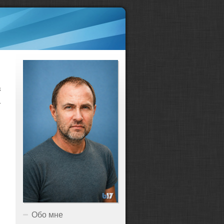
з
а
Обо мне