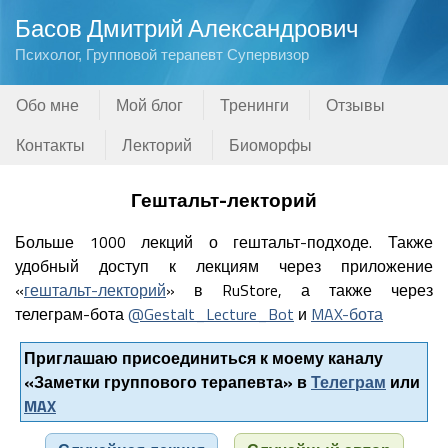
Басов Дмитрий Александрович
Психолог, Групповой терапевт Супервизор
Обо мне
Мой блог
Тренинги
Отзывы
Контакты
Лекторий
Биоморфы
Гештальт-лекторий
Больше 1000 лекций о гештальт-подходе. Также
удобный доступ к лекциям через приложение
«
гештальт-лекторий
» в RuStore, а также через
телеграм-бота
@Gestalt_Lecture_Bot
и
MAX-бота
Приглашаю присоединиться к моему каналу
«Заметки группового терапевта» в
Телеграм
или
MAX