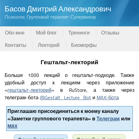
Басов Дмитрий Александрович
Психолог, Групповой терапевт Супервизор
Обо мне
Мой блог
Тренинги
Отзывы
Контакты
Лекторий
Биоморфы
Гештальт-лекторий
Больше 1000 лекций о гештальт-подходе. Также
удобный доступ к лекциям через приложение
«
гештальт-лекторий
» в RuStore, а также через
телеграм-бота
@Gestalt_Lecture_Bot
и
MAX-бота
Приглашаю присоединиться к моему каналу
«Заметки группового терапевта» в
Телеграм
или
MAX