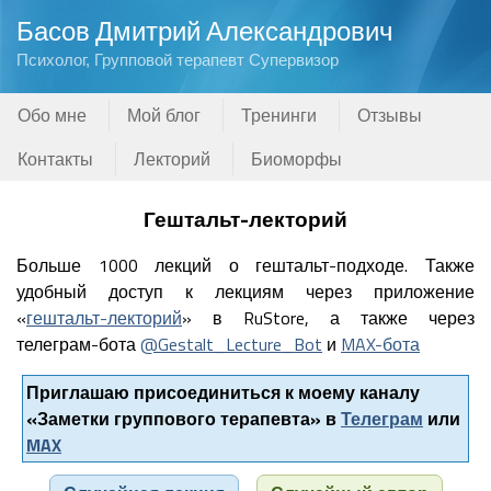
Басов Дмитрий Александрович
Психолог, Групповой терапевт Супервизор
Обо мне
Мой блог
Тренинги
Отзывы
Контакты
Лекторий
Биоморфы
Гештальт-лекторий
Больше 1000 лекций о гештальт-подходе. Также
удобный доступ к лекциям через приложение
«
гештальт-лекторий
» в RuStore, а также через
телеграм-бота
@Gestalt_Lecture_Bot
и
MAX-бота
Приглашаю присоединиться к моему каналу
«Заметки группового терапевта» в
Телеграм
или
MAX