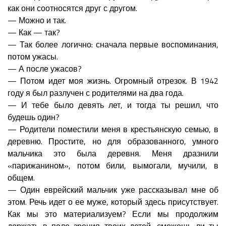
как они соотносятся друг с другом.
— Можно и так.
— Как — так?
— Так более логично: сначала первые воспоминания,
потом ужасы.
— А после ужасов?
— Потом идет моя жизнь. Огромный отрезок. В 1942
году я был разлучен с родителями на два года.
— И тебе было девять лет, и тогда ты решил, что
будешь один?
— Родители поместили меня в крестьянскую семью, в
деревню. Простите, но для образованного, умного
мальчика это была деревня. Меня дразнили
«парижанином», потом били, вымогали, мучили, в
общем.
— Один еврейский мальчик уже рассказывал мне об
этом. Речь идет о ее муже, который здесь присутствует.
Как мы это материализуем? Если мы продолжим
держать в поле зрения твоих детей, сможешь ли ты