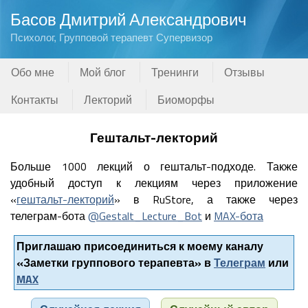
Басов Дмитрий Александрович
Психолог, Групповой терапевт Супервизор
Обо мне
Мой блог
Тренинги
Отзывы
Контакты
Лекторий
Биоморфы
Гештальт-лекторий
Больше 1000 лекций о гештальт-подходе. Также
удобный доступ к лекциям через приложение
«
гештальт-лекторий
» в RuStore, а также через
телеграм-бота
@Gestalt_Lecture_Bot
и
MAX-бота
Приглашаю присоединиться к моему каналу
«Заметки группового терапевта» в
Телеграм
или
MAX