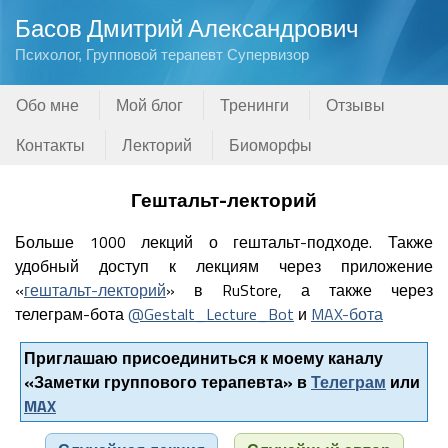
Басов Дмитрий Александрович
Психолог, Групповой терапевт Супервизор
Обо мне
Мой блог
Тренинги
Отзывы
Контакты
Лекторий
Биоморфы
Гештальт-лекторий
Больше 1000 лекций о гештальт-подходе. Также
удобный доступ к лекциям через приложение
«
гештальт-лекторий
» в RuStore, а также через
телеграм-бота
@Gestalt_Lecture_Bot
и
MAX-бота
Приглашаю присоединиться к моему каналу
«Заметки группового терапевта» в
Телеграм
или
MAX