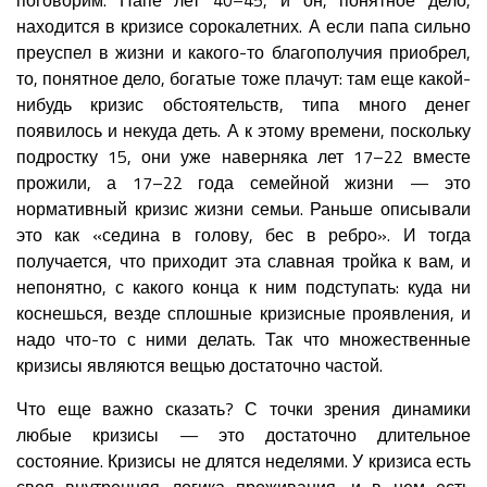
находится в кризисе сорокалетних. А если папа сильно
преуспел в жизни и какого-то благополучия приобрел,
то, понятное дело, богатые тоже плачут: там еще какой-
нибудь кризис обстоятельств, типа много денег
появилось и некуда деть. А к этому времени, поскольку
подростку 15, они уже наверняка лет 17–22 вместе
прожили, а 17–22 года семейной жизни — это
нормативный кризис жизни семьи. Раньше описывали
это как «седина в голову, бес в ребро». И тогда
получается, что приходит эта славная тройка к вам, и
непонятно, с какого конца к ним подступать: куда ни
коснешься, везде сплошные кризисные проявления, и
надо что-то с ними делать. Так что множественные
кризисы являются вещью достаточно частой.
Что еще важно сказать? С точки зрения динамики
любые кризисы — это достаточно длительное
состояние. Кризисы не длятся неделями. У кризиса есть
своя внутренняя логика проживания, и в нем есть