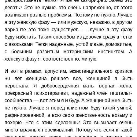
делать? Это не нужно, это очень напряженно, от этого
возникают разные проблемы. Поэтому не нужно. Лучше
я эту женскую фазу — или мужскую, неважно, в другом
варианте это тоже существует, — лучше я эту фазу
буду избегать. Таким способом из девочек сразу в тетки
с авоськами. Тетки надежные, устойчивые, домовитые,
с большим развитым материнским инстинктом. А
женскую фазу я, соответственно, миную.
И вот в рамках, допустим, экзистенциального кризиса
30 лет женщина решает: все, женщиной я быть
перестала. Я добросердечная мать, верная жена,
прекрасный психотерапевт, надежный член гештальт-
сообщества — вот этим я и буду. А женщиной мне быть
не нужно. Лучше я перед клиентом буду такой умной,
рафинированной, а всю свою женственность возьму и
похерю. Что с этим сделаешь? Это вызывает очень
много мрачных переживаний. Потому что если к такой
женщине придет такая же женщина с такими же