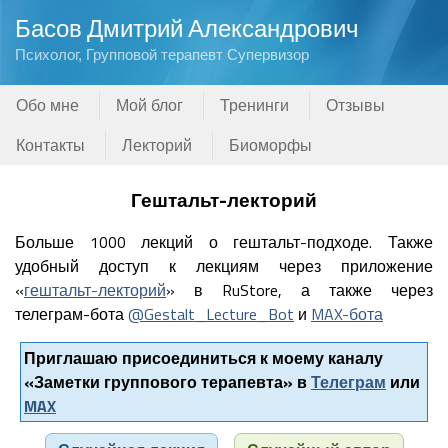
Басов Дмитрий Александрович
Психолог, Групповой терапевт Супервизор
Обо мне
Мой блог
Тренинги
Отзывы
Контакты
Лекторий
Биоморфы
Гештальт-лекторий
Больше 1000 лекций о гештальт-подходе. Также
удобный доступ к лекциям через приложение
«
гештальт-лекторий
» в RuStore, а также через
телеграм-бота
@Gestalt_Lecture_Bot
и
MAX-бота
Приглашаю присоединиться к моему каналу
«Заметки группового терапевта» в
Телеграм
или
MAX