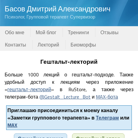
Басов Дмитрий Александрович
Психолог, Групповой терапевт Супервизор
Обо мне
Мой блог
Тренинги
Отзывы
Контакты
Лекторий
Биоморфы
Гештальт-лекторий
Больше 1000 лекций о гештальт-подходе. Также
удобный доступ к лекциям через приложение
«
гештальт-лекторий
» в RuStore, а также через
телеграм-бота
@Gestalt_Lecture_Bot
и
MAX-бота
Приглашаю присоединиться к моему каналу
«Заметки группового терапевта» в
Телеграм
или
MAX