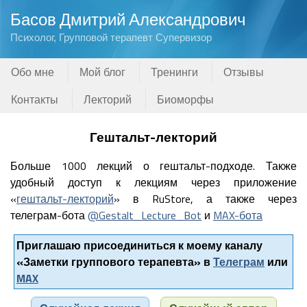
Басов Дмитрий Александрович
Психолог, Групповой терапевт Супервизор
Обо мне
Мой блог
Тренинги
Отзывы
Контакты
Лекторий
Биоморфы
Гештальт-лекторий
Больше 1000 лекций о гештальт-подходе. Также
удобный доступ к лекциям через приложение
«
гештальт-лекторий
» в RuStore, а также через
телеграм-бота
@Gestalt_Lecture_Bot
и
MAX-бота
Приглашаю присоединиться к моему каналу
«Заметки группового терапевта» в
Телеграм
или
MAX