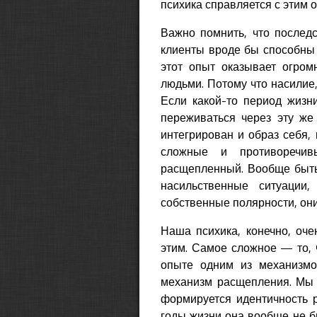
психика справляется с этим 
Важно помнить, что последс
клиенты вроде бы способны о
этот опыт оказывает огро
людьми. Потому что насилие
Если какой-то период жизн
переживаться через эту же 
интегрирован и образ себя, 
сложные и противоречив
расщепленный. Вообще быть
насильственные ситуации
собственные полярности, они
Наша психика, конечно, оч
этим. Самое сложное — то, 
опыте одним из механизмов
механизм расщепления. Мы 
формируется идентичность р
годы жизни она вообще не бы