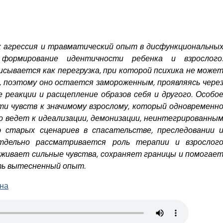
к агрессия и травматический опыт в дисфункциональны
ормирование идентичности ребенка и взрослого
сывается как перегрузка, при которой психика не може
 поэтому оно остается замороженным, проявляясь чере
 реакции и расщепление образов себя и другого. Особо
ти чувств к значимому взрослому, который одновременн
о ведет к идеализации, демонизации, неинтегрированны
старых сценариев в спасательстве, преследовании 
Отдельно рассматривается роль терапии и взрослог
живает сильные чувства, сохраняет границы и помогае
ь вытесненный опыт.
ена