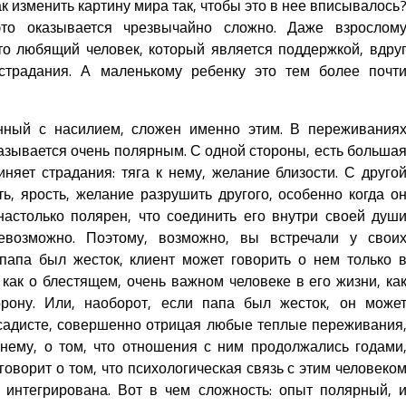
к изменить картину мира так, чтобы это в нее вписывалось
то оказывается чрезвычайно сложно. Даже взрослом
что любящий человек, который является поддержкой, вдру
страдания. А маленькому ребенку это тем более почт
нный с насилием, сложен именно этим. В переживания
азывается очень полярным. С одной стороны, есть больша
иняет страдания: тяга к нему, желание близости. С друго
ть, ярость, желание разрушить другого, особенно когда о
настолько полярен, что соединить его внутри своей душ
невозможно. Поэтому, возможно, вы встречали у свои
папа был жесток, клиент может говорить о нем только 
ак о блестящем, очень важном человеке в его жизни, ка
рону. Или, наоборот, если папа был жесток, он може
о садисте, совершенно отрицая любые теплые переживания
нему, о том, что отношения с ним продолжались годами
говорит о том, что психологическая связь с этим человеко
 интегрирована. Вот в чем сложность: опыт полярный, 