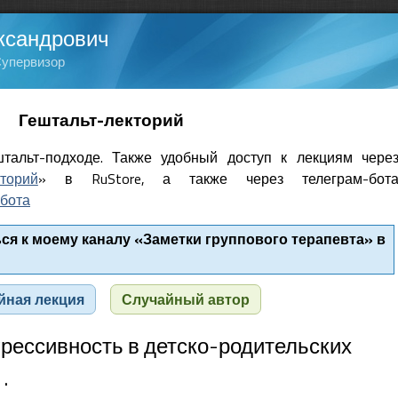
ксандрович
Супервизор
Гештальт-лекторий
тальт-подходе. Также удобный доступ к лекциям чере
кторий
» в RuStore, а также через телеграм-бот
бота
я к моему каналу «Заметки группового терапевта» в
йная лекция
Случайный автор
Агрессивность в детско-родительских
.