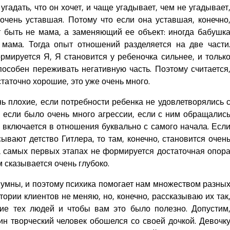
гадать, что он хочет, и чаще угадывает, чем не угадывает
очень уставшая. Потому что если она уставшая, конечно
т быть не мама, а заменяющий ее объект: иногда бабушк
мама. Тогда опыт отношений разделяется на две части
рмируется Я, Я становится у ребеночка сильнее, и тольк
пособен переживать негативную часть. Поэтому считается
таточно хорошие, это уже очень много.
ь плохие, если потребности ребенка не удовлетворялись 
 если было очень много агрессии, если с ним обращалис
я включается в отношения буквально с самого начала. Есл
сывают детство Гитлера, то там, конечно, становится очен
на самых первых этапах не формируется достаточная опор
 сказывается очень глубоко.
 умны, и поэтому психика помогает нам множеством разны
ории клиентов не меняю, но, конечно, рассказываю их так
ие тех людей и чтобы вам это было полезно. Допустим
ин творческий человек обошелся со своей дочкой. Девочк