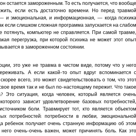
он остается замороженным. То есть получается, что вообщ
ить, если есть достаточно времени. Но перед травмо
 — и эмоциональная, и информационная, — когда психик
как если слишком сложная программа запускается на слабо
е потянуть, компьютер не справляется. При самой травме
акая перегрузка, при которой психика не может этот опы
азывается в замороженном состоянии.
ции, это уже не травма в чистом виде, потому что у нег
ереживать. А если какой-то опыт вдруг вспоминается 
корее всего, это может свидетельствовать о том, что это
вое время так и не был по-настоящему пережит. Что тако
? Это ситуация, когда человек, который является очен
которого зависит удовлетворение базовых потребностей
сточником боли. Травмирует тот, кто является объекто
ых потребностей: потребности в любви, эмоционально
да ребенок получает очень странную информацию об это
 него очень-очень важен, может причинять боль. Как эт