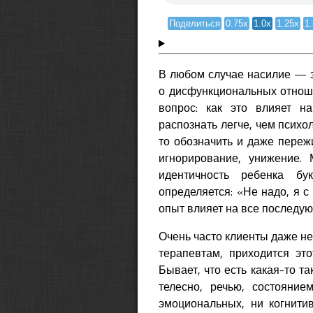
Поделиться
0.75x
1.0x
1.25x
1
В любом случае насилие — э
о дисфункциональных отношен
вопрос: как это влияет н
распознать легче, чем психо
то обозначить и даже пережи
игнорирование, унижение.
идентичность ребенка бу
определяется: «Не надо, я с 
опыт влияет на все последу
Очень часто клиенты даже не
терапевтам, приходится эт
Бывает, что есть какая-то т
телесно, речью, состояние
эмоциональных, ни когнити