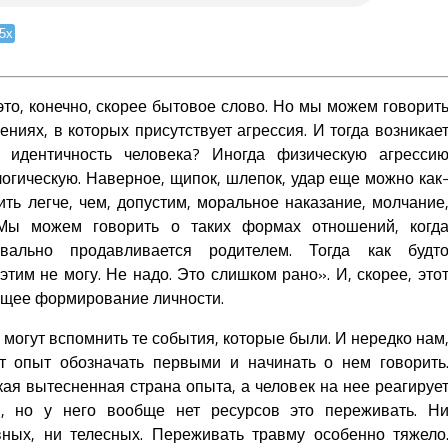
.5x
то, конечно, скорее бытовое слово. Но мы можем говорит
иях, в которых присутствует агрессия. И тогда возникае
а идентичность человека? Иногда физическую агресси
логическую. Наверное, щипок, шлепок, удар еще можно как
ть легче, чем, допустим, моральное наказание, молчание
 Мы можем говорить о таких формах отношений, когд
квально продавливается родителем. Тогда как будт
этим не могу. Не надо. Это слишком рано». И, скорее, это
ющее формирование личности.
 могут вспомнить те события, которые были. И нередко нам
от опыт обозначать первыми и начинать о нем говорить
акая вытесненная страна опыта, а человек на нее реагируе
м, но у него вообще нет ресурсов это переживать. Н
вных, ни телесных. Переживать травму особенно тяжело