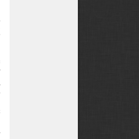
,
,
а
.
о
,
с
ь
и
ь
а
х
,
,
у