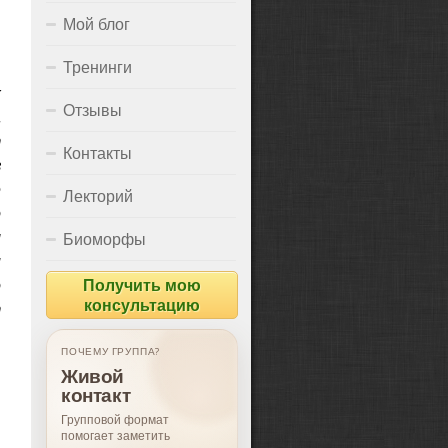
Мой блог
Тренинги
х
Отзывы
.
т
Контакты
з
е
Лекторий
о
м
Биоморфы
и
о
Получить мою
консультацию
т
ПОЧЕМУ ГРУППА?
ДЛЯ ЧЕГО ГРУППА?
Живой
Поддержка,
контакт
опыт, рост
Групповой формат
Подходит тем, кто хочет
помогает заметить
лучше понимать себя и