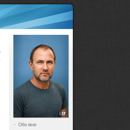
з
а
Обо мне