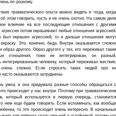
очень по-разному.
твия травматического опыта можно видеть и тогда, когд
б этом говорить, пусть и не очень охотно. На самом дел
мное влияние на все последующие отношения с другим
, агрессия потом окрашивают любые отношения агрессией
и был окрашен агрессией, то и дальше отношения могу
окраску. Это, конечно, беда. Внутри оказывается сложн
и образ другого. Образ другого у тех, кто переживал таки
ые отношения, тоже не интегрирован, он разный
 интегрированным человеку, который переживал жесткие
, очень сложно. Если спросить таких людей про и
 часто оказываются затруднены.
ень умна, и она придумала разные способы обращаться 
что происходит у нас внутри. Поэтому при травматическо
, который используется в первую очередь, становитс
о нем еще будем говорить. Если вспоминать, как вообщ
ебенка, то это происходит очень интересно. В начальны
вает для ребенка сразу цельной и устойчивой, потому чт