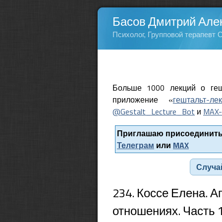
Басов Дмитрий Але
Психолог, Групповой терапевт 
Больше 1000 лекций о геш
приложение «
гештальт-ле
@Gestalt_Lecture_Bot
и
MAX-
Приглашаю присоединитьс
Телеграм
или
MAX
Случа
234. Коссе Елена. 
отношениях. Часть 1