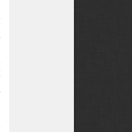
е
й
а
м
,
т
о
с
т
е
ь
,
м
й
м
о