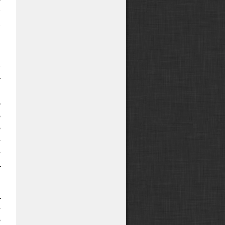
т
х
м
т
у
м
о
о
о
е
е
а
а
е
о