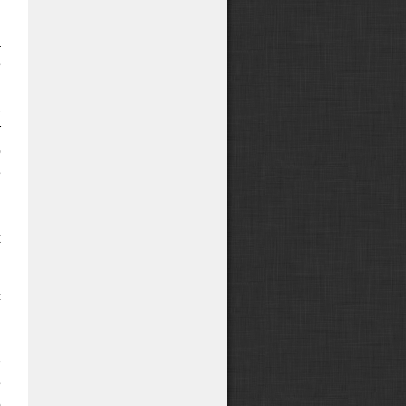
а
е
и
.
т
о
е
,
,
х
с
м
я
е
е
о