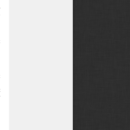
?
у
г
и
х
я
й
н
и
х
в
к
т
,
,
м
и