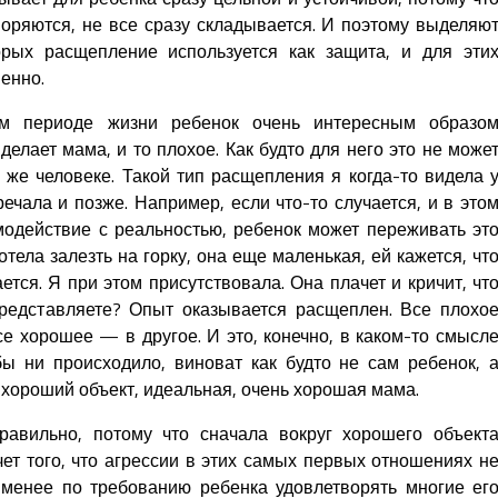
воряются, не все сразу складывается. И поэтому выделяю
орых расщепление используется как защита, и для эти
енно.
м периоде жизни ребенок очень интересным образо
делает мама, и то плохое. Как будто для него это не може
 же человеке. Такой тип расщепления я когда-то видела 
речала и позже. Например, если что-то случается, и в это
модействие с реальностью, ребенок может переживать эт
хотела залезть на горку, она еще маленькая, ей кажется, чт
ется. Я при этом присутствовала. Она плачет и кричит, чт
Представляете? Опыт оказывается расщеплен. Все плохо
е хорошее — в другое. И это, конечно, в каком-то смысл
бы ни происходило, виноват как будто не сам ребенок, 
я хороший объект, идеальная, очень хорошая мама.
правильно, потому что сначала вокруг хорошего объект
чет того, что агрессии в этих самых первых отношениях н
-менее по требованию ребенка удовлетворять многие ег