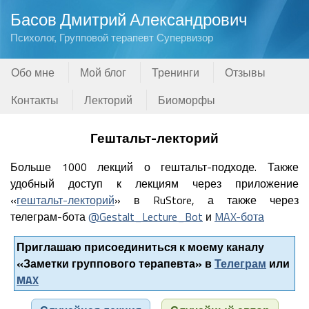
Басов Дмитрий Александрович
Психолог, Групповой терапевт Супервизор
Обо мне
Мой блог
Тренинги
Отзывы
Контакты
Лекторий
Биоморфы
Гештальт-лекторий
Больше 1000 лекций о гештальт-подходе. Также
удобный доступ к лекциям через приложение
«
гештальт-лекторий
» в RuStore, а также через
телеграм-бота
@Gestalt_Lecture_Bot
и
MAX-бота
Приглашаю присоединиться к моему каналу
«Заметки группового терапевта» в
Телеграм
или
MAX